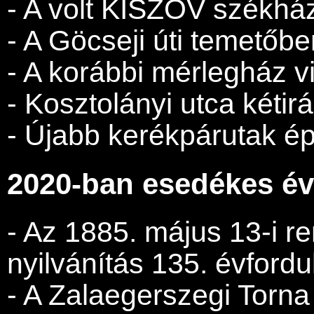
- A volt KISZÖV székház 
- A Göcseji úti temetőbe
- A korábbi mérlegház v
- Kosztolányi utca kétir
- Újabb kerékpárutak ép
2020-ban esedékes év
- Az 1885. május 13-i r
nyilvánítás 135. évfordu
- A Zalaegerszegi Torna