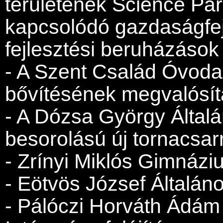
területének Science Pa
kapcsolódó gazdaságfejl
fejlesztési beruházások 
- A Szent Család Óvoda 
bővítésének megvalósít
- A Dózsa György Általá
besorolású új tornacsar
- Zrínyi Miklós Gimnáziu
- Eötvös József Általános
- Pálóczi Horváth Ádám