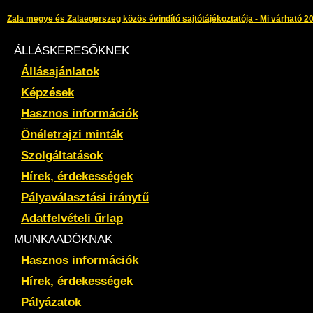
Zala megye és Zalaegerszeg közös évindító sajtótájékoztatója - Mi várható 
ÁLLÁSKERESŐKNEK
Állásajánlatok
Képzések
Hasznos információk
Önéletrajzi minták
Szolgáltatások
Hírek, érdekességek
Pályaválasztási iránytű
Adatfelvételi űrlap
MUNKAADÓKNAK
Hasznos információk
Hírek, érdekességek
Pályázatok