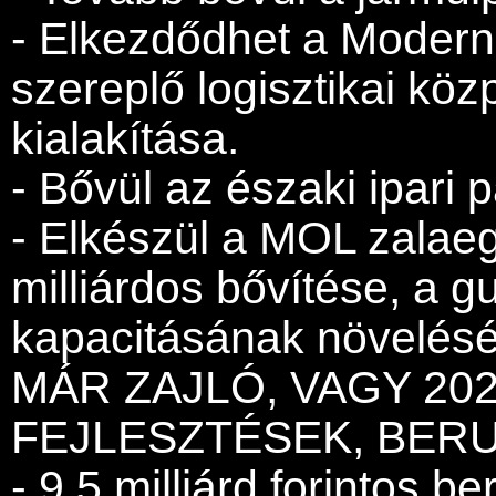
- Elkezdődhet a Moder
szereplő logisztikai köz
kialakítása.
- Bővül az északi ipari p
- Elkészül a MOL zalae
milliárdos bővítése, a 
kapacitásának növelésé
MÁR ZAJLÓ, VAGY 20
FEJLESZTÉSEK, BER
- 9,5 milliárd forintos 