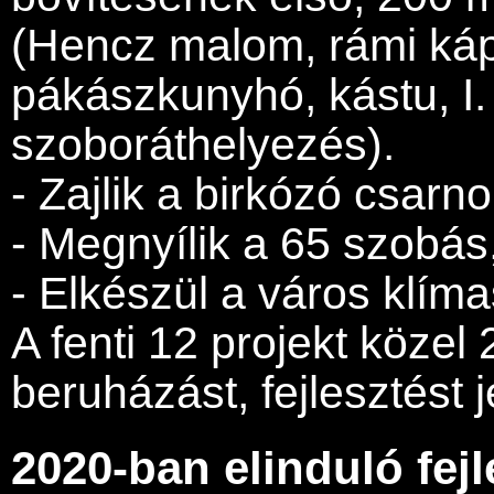
(Hencz malom, rámi ká
pákászkunyhó, kástu, I
szoboráthelyezés).
- Zajlik a birkózó csarn
- Megnyílik a 65 szobás,
- Elkészül a város klíma
A fenti 12 projekt közel 2
beruházást, fejlesztést j
2020-ban elinduló fej