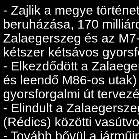
- Zajlik a megye történ
beruházása, 170 milliárd
Zalaegerszeg és az M7-
kétszer kétsávos gyorsf
- Elkezdődött a Zalaeg
és leendő M86-os utak)
gyorsforgalmi út tervez
- Elindult a Zalaegersze
(Rédics) közötti vasútvo
- Tovább bővül a járműip