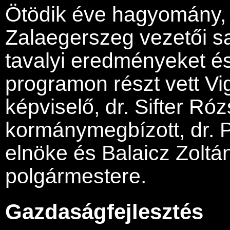
Ötödik éve hagyomány,
Zalaegerszeg vezetői sa
tavalyi eredményeket és 
programon részt vett Vi
képviselő, dr. Sifter Ró
kormánymegbízott, dr. P
elnöke és Balaicz Zoltá
polgármestere.
Gazdaságfejlesztés