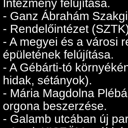
Intézmény felújítása.
- Ganz Ábrahám Szakgim
- Rendelőintézet (SZTK)
- A megyei és a városi 
épületének felújítása.
- A Gébárti-tó környékén
hidak, sétányok).
- Mária Magdolna Plébán
orgona beszerzése.
- Galamb utcában új par