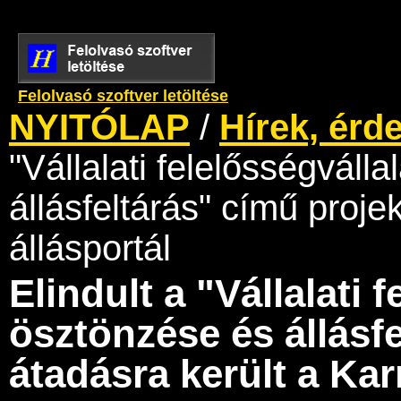
Felolvasó szoftver letöltése
NYITÓLAP
/
Hírek, érd
"Vállalati felelősségváll
állásfeltárás" című proje
állásportál
Elindult a "Vállalati 
ösztönzése és állásfe
átadásra került a Kar