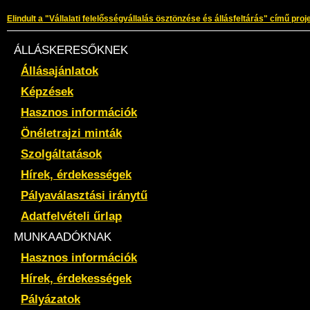
Elindult a "Vállalati felelősségvállalás ösztönzése és állásfeltárás" című pro
ÁLLÁSKERESŐKNEK
Állásajánlatok
Képzések
Hasznos információk
Önéletrajzi minták
Szolgáltatások
Hírek, érdekességek
Pályaválasztási iránytű
Adatfelvételi űrlap
MUNKAADÓKNAK
Hasznos információk
Hírek, érdekességek
Pályázatok