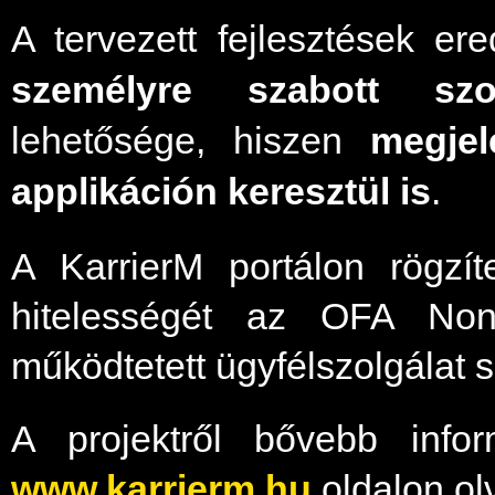
A tervezett fejlesztések er
személyre szabott szol
lehetősége, hiszen
megjel
applikáción keresztül is
.
A KarrierM portálon rögzíte
hitelességét az OFA Nonp
működtetett ügyfélszolgálat s
A projektről bővebb inf
www.karrierm.hu
oldalon ol