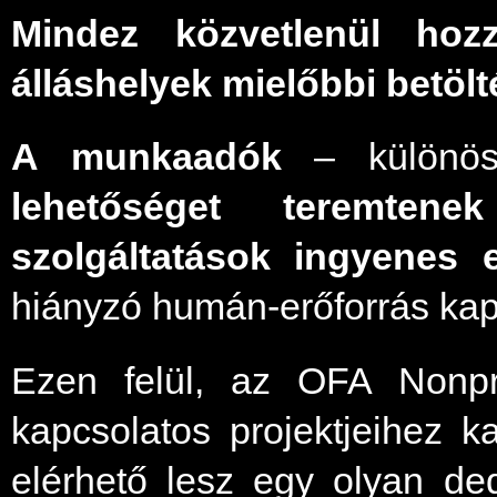
Mindez közvetlenül hoz
álláshelyek mielőbbi betöl
A munkaadók
– különö
lehetőséget teremtene
szolgáltatások ingyenes e
hiányzó humán-erőforrás kap
Ezen felül, az OFA Nonprof
kapcsolatos projektjeihez k
elérhető lesz egy olyan ded