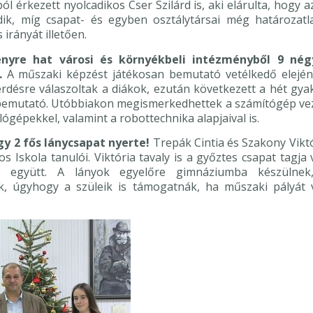
ól érkezett nyolcadikos Cser Szilárd is, aki elárulta, hogy 
dik, míg csapat- és egyben osztálytársai még határozatl
irányát illetően.
enyre hat városi és környékbeli intézményből 9 nég
.
A műszaki képzést játékosan bemutató vetélkedő elején 
érdésre válaszoltak a diákok, ezután következett a hét gyak
bemutató. Utóbbiakon megismerkedhettek a számítógép vez
ógépekkel, valamint a robottechnika alapjaival is.
gy 2 fős lánycsapat nyerte!
Trepák Cintia és Szakony Viktó
os Iskola tanulói. Viktória tavaly is a győztes csapat tagja v
al együtt. A lányok egyelőre gimnáziumba készülne
ak, úgyhogy a szüleik is támogatnák, ha műszaki pályát 