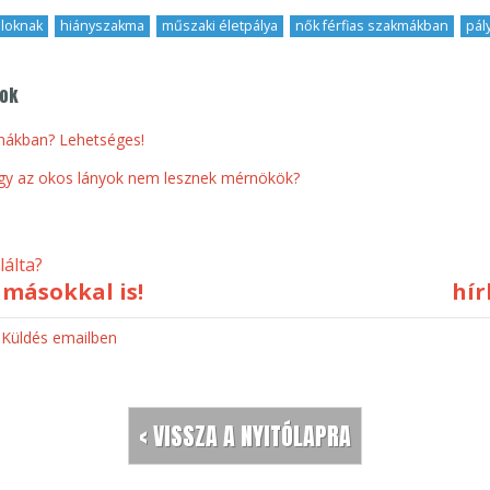
aloknak
,
hiányszakma
,
műszaki életpálya
,
nők férfias szakmákban
,
pál
gok
mákban? Lehetséges!
hogy az okos lányok nem lesznek mérnökök?
álta?
másokkal is!
hír
Küldés emailben
< VISSZA A NYITÓLAPRA