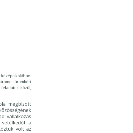
-középiskolában.
ektromos áramkört
 feladatok közül,
la megbízott
közösségének
b vállalkozás
 vetélkedőt a
Köztük volt az