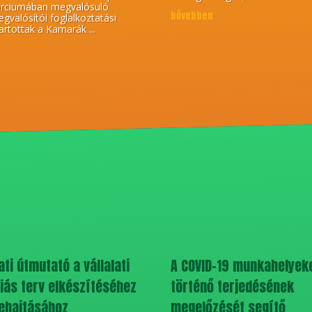
orciumában megvalósuló
bővebben
gvalósítói foglalkoztatási
artottak a Kamarák ...
ti útmutató a vállalati
A COVID-19 munkahelyek
ás terv elkészítéséhez
történő terjedésének
ehajtásához
megelőzését segítő