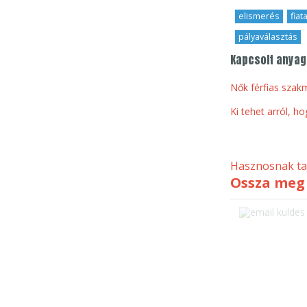
elismerés
,
fiat
pályaválasztás
Kapcsolt anya
Nők férfias szak
Ki tehet arról, 
Hasznosnak tal
Ossza meg 