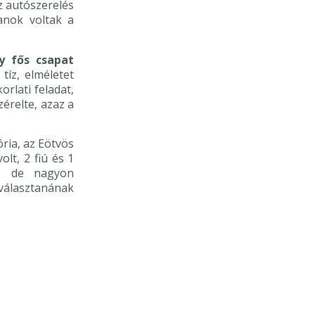
az autószerelés
anok voltak a
y fős csapat
tíz, elméletet
orlati feladat,
érelte, azaz a
ria, az Eötvös
olt, 2 fiú és 1
k, de nagyon
választanának