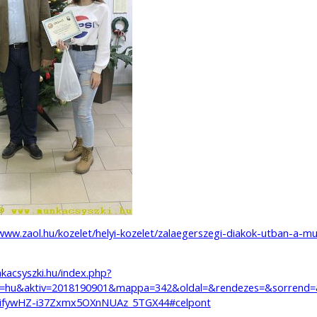
/www.zaol.hu/kozelet/helyi-kozelet/zalaegerszegi-diakok-utban-a-mus
kacsyszki.hu/index.php?
v=hu&aktiv=2018190901&mappa=342&oldal=&rendezes=&sorrend
fywHZ-i37Zxmx5OXnNUAz_5TGX44#celpont