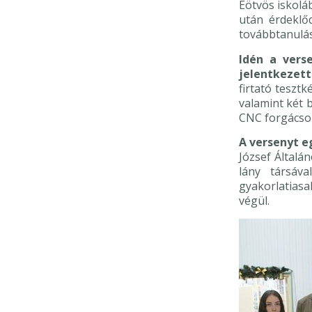
Eötvös iskoláb
után érdeklő
továbbtanulás 
Idén a vers
jelentkezett
firtató tesztk
valamint két 
CNC forgácsol
A versenyt e
József Általán
lány társáv
gyakorlatias
végül.