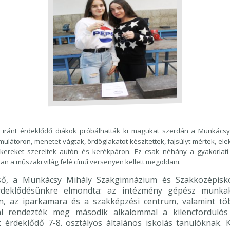
 iránt érdeklődő diákok próbálhatták ki magukat szerdán a Munkácsy
mulátoron, menetet vágtak, ördöglakatot készítettek, fajsúlyt mértek, el
, kereket szereltek autón és kerékpáron. Ez csak néhány a gyakorlati
an a műszaki világ felé című versenyen kellett megoldani.
ő, a Munkácsy Mihály Szakgimnázium és Szakközépisko
érdeklődésünkre elmondta: az intézmény gépész munka
n, az iparkamara és a szakképzési centrum, valamint töb
l rendezték meg második alkalommal a kilencfordulós
t érdeklődő 7-8. osztályos általános iskolás tanulóknak. 