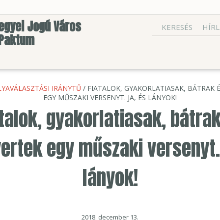
egyei Jogú Város
KERESÉS
HÍRL
 Paktum
LYAVÁLASZTÁSI IRÁNYTŰ
/ FIATALOK, GYAKORLATIASAK, BÁTRAK
EGY MŰSZAKI VERSENYT. JA, ÉS LÁNYOK!
talok, gyakorlatiasak, bátra
rtek egy műszaki versenyt.
lányok!
2018. december 13.