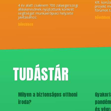
Kft. konz
4 év alatt csaknem 700 zalaegerszegi
projekt me
álláskeresőnek nyújtottunk konkrét
fórumot t
segítséget munkaerőpiaci helyzete
javításához.
bővebben
bővebben
TUDÁSTÁR
Milyen a biztonságos otthoni
Gyakorla
iroda?
pandémi
és végr