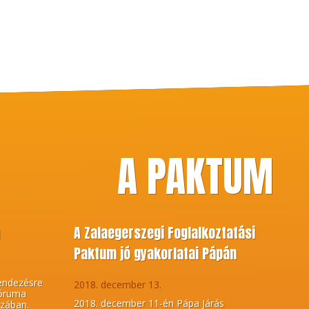
A PAKTUM
m
A Zalaegerszegi Foglalkoztatási
Paktum jó gyakorlatai Pápán
endezésre
2018. december 13.
Fóruma
2018. december 11-én Pápa Járás
zában.