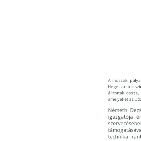
A műszaki pálya
Hegesztettek szi
állítottak össze
amelyeket az Útb
Németh Dezs
igazgatója 
szervezésébe
támogatásáva
technika irán