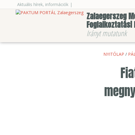
Aktuális hírek, információk
|
Zalaegerszeg M
Foglalkoztatási
Irányt mutatunk
NYITÓLAP
/
PÁ
Fia
megnye