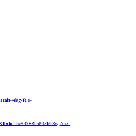
zaki-vilag-fele-
=&fbclid=IwAR3B8La8RZMr3wJZmx-