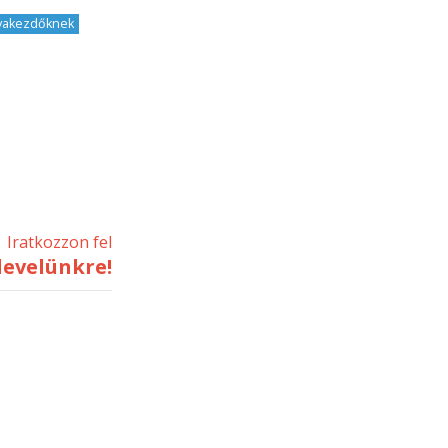
yakezdőknek
,
Iratkozzon fel
levelünkre!