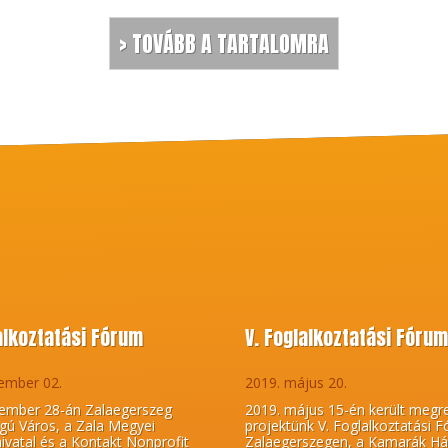
> TOVÁBB A TARTALOMRA
lalkoztatási Fórum
V. Foglalkoztatási Fóru
ember 02.
2019. május 20.
ember 28-án Zalaegerszeg
2019. május 15-én került megr
gú Város, a Zala Megyei
projektünk V. Foglalkoztatási 
vatal és a Kontakt Nonprofit
Zalaegerszegen, a Kamarák Há