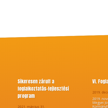
Sikeresen zárult a
VI. Fog
foglalkoztatás-fejlesztési
2019. dec
program
2019. nov
Megyei Jo
Kormányhi
2021. március 31.