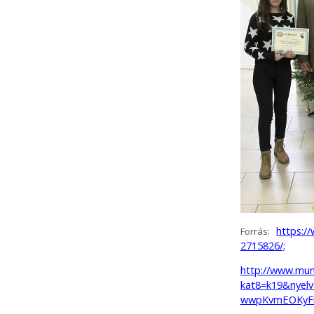
https:/
Forrás:
2715826/;
http://www.mun
kat8=k19&nyel
wwpKvmEOKyFi