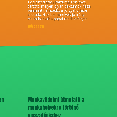
Foglalkoztatási Paktuma Fórumot
tartott, melyen olyan paktumok hazai,
valamint nemzetközi jó gyakorlatai
mutatkoztak be, amelyek jó irányt
mutathatnak a pápai rendezvényen ...
bővebben
en
Munkavédelmi útmutató a
munkahelyekre történő
visszatéréshez