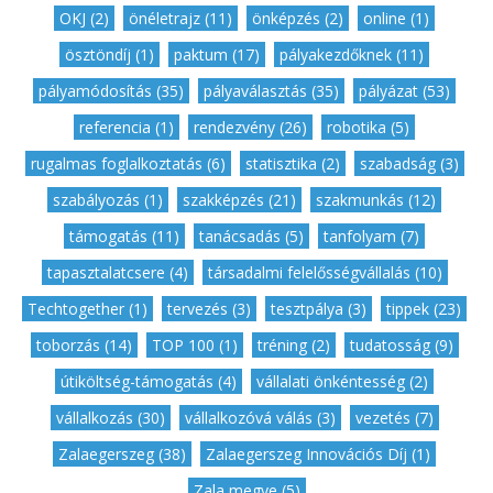
OKJ (2)
,
önéletrajz (11)
,
önképzés (2)
,
online (1)
,
ösztöndíj (1)
,
paktum (17)
,
pályakezdőknek (11)
,
pályamódosítás (35)
,
pályaválasztás (35)
,
pályázat (53)
,
referencia (1)
,
rendezvény (26)
,
robotika (5)
,
rugalmas foglalkoztatás (6)
,
statisztika (2)
,
szabadság (3)
,
szabályozás (1)
,
szakképzés (21)
,
szakmunkás (12)
,
támogatás (11)
,
tanácsadás (5)
,
tanfolyam (7)
,
tapasztalatcsere (4)
,
társadalmi felelősségvállalás (10)
,
Techtogether (1)
,
tervezés (3)
,
tesztpálya (3)
,
tippek (23)
,
toborzás (14)
,
TOP 100 (1)
,
tréning (2)
,
tudatosság (9)
,
útiköltség-támogatás (4)
,
vállalati önkéntesség (2)
,
vállalkozás (30)
,
vállalkozóvá válás (3)
,
vezetés (7)
,
Zalaegerszeg (38)
,
Zalaegerszeg Innovációs Díj (1)
,
Zala megye (5)