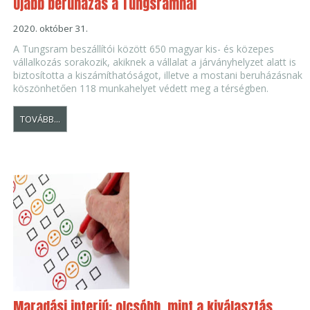
Újabb beruházás a Tungsramnál
2020. október 31.
A Tungsram beszállítói között 650 magyar kis- és közepes
vállalkozás sorakozik, akiknek a vállalat a járványhelyzet alatt is
biztosította a kiszámíthatóságot, illetve a mostani beruházásnak
köszönhetően 118 munkahelyet védett meg a térségben.
TOVÁBB...
Maradási interjú: olcsóbb, mint a kiválasztás