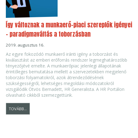
Így változnak a munkaerő-piaci szereplők igényei
- paradigmaváltás a toborzásban
2019. augusztus 16.
Az egyre fokozódó munkaerő iránti igény a toborzást és
kiválasztást az emberi erőforrás rendszer legmeghatározóbb
tényezőjévé emelte. A munkaerőpiac jelenlegi állapotának
érintőleges bemutatása mellett a szervezetekben megjelenő
toborzási folyamatokról, azok átrendeződésének
szükségességről, lehetséges megoldási módozatokról
vizsgálódik Ötvös Bernadett, HR Generalista. A HR Portálon
olvasható cikkből szemezgettünk.
TOVÁBB...