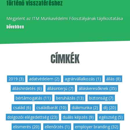
történő visszatéréshez
Megjelent az ITM Munkavédelmi Főosztályának tájékoztatása
bővebben
CÍMKÉK
2019 (3)
,
adatvédelem (2)
,
agrárvállalkozás (1)
,
állás (8)
,
álláshirdetés (6)
,
állásinterjú (7)
,
álláskeresőknek (35)
,
bértámogatás (11)
,
beruházás (13)
,
biztonság (7)
,
család (6)
,
családbarát (10)
,
diákmunka (2)
,
díj (20)
,
dolgozói elégedettség (23)
,
duális képzés (9)
,
egészség (5)
,
elismerés (20)
,
ellenőrzés (1)
,
employer branding (32)
,