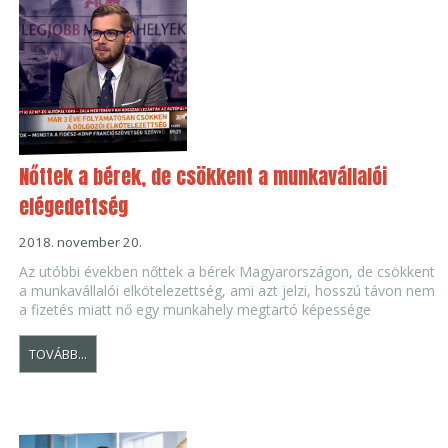
Nőttek a bérek, de csökkent a munkavállalói
elégedettség
2018. november 20.
Az utóbbi években nőttek a bérek Magyarországon, de csökkent
a munkavállalói elkötelezettség, ami azt jelzi, hosszú távon nem
a fizetés miatt nő egy munkahely megtartó képessége
TOVÁBB...