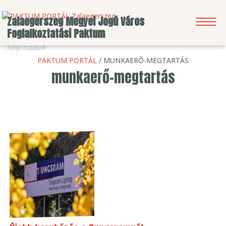
Zalaegerszeg Megyei Jogú Város
Foglalkoztatási Paktum
Irányt mutatunk
PAKTUM PORTÁL
/ MUNKAERŐ-MEGTARTÁS
KERESÉS
HÍRLEVÉL
BEJELENTKEZÉS
munkaerő-megtartás