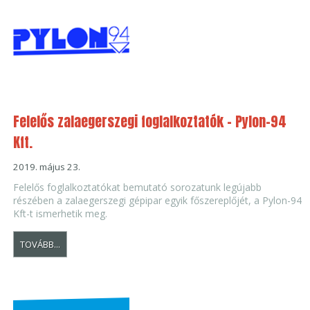
Felelős zalaegerszegi foglalkoztatók - Pylon-94
Kft.
2019. május 23.
Felelős foglalkoztatókat bemutató sorozatunk legújabb
részében a zalaegerszegi gépipar egyik főszereplőjét, a Pylon-94
Kft-t ismerhetik meg.
TOVÁBB...