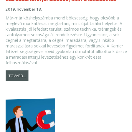
2019. november 18.
Már-már közhelyszámba menő bölcsesség, hogy olcsóbb a
meglévő munkatársat megtartani, mint újat találni helyette. A
kiválasztás jól lefedett terület, számos technika, tréningek és
tanfolyamok sokasága áll rendelkezésre. Ugyanekkor, a sok
cégnél a megtartásra, a cégnél maradásra, vagyis inkább
marasztalásra sokkal kevesebb figyelmet fordítanak. A Karrier
Intézet segítségével rövid gyakorlati útmutatót állítottunk össze
a maradási interjú levezetéséhez egy konkrét eset
felhasználásával.
TOVÁBB...