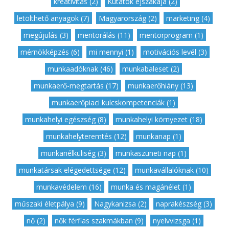
,
kreativitás (2)
,
Kutatók éjszakája (2)
,
letölthető anyagok (7)
,
Magyarország (2)
,
marketing (4)
,
megújulás (3)
,
mentorálás (11)
,
mentorprogram (1)
,
mérnökképzés (6)
,
mi mennyi (1)
,
motivációs levél (3)
,
munkaadóknak (46)
,
munkabaleset (2)
,
munkaerő-megtartás (17)
,
munkaerőhiány (13)
,
munkaerőpiaci kulcskompetenciák (1)
,
munkahelyi egészség (8)
,
munkahelyi környezet (18)
,
munkahelyteremtés (12)
,
munkanap (1)
,
munkanélküliség (3)
,
munkaszüneti nap (1)
,
munkatársak elégedettsége (12)
,
munkavállalóknak (10)
,
munkavédelem (16)
,
munka és magánélet (1)
,
műszaki életpálya (9)
,
Nagykanizsa (2)
,
naprakészség (3)
,
nő (2)
,
nők férfias szakmákban (9)
,
nyelvvizsga (1)
,