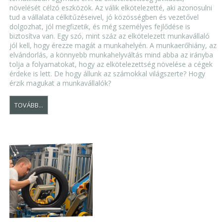
növelését célzó eszközök. Az válik elkötelezetté, aki azonosulni
tud a vállalata célkitűzéseivel, jó közösségben és vezetővel
dolgozhat, jól megfizetik, és még személyes fejlődése is
biztosítva van. Egy szó, mint száz az elkötelezett munkavállaló
jól kell, hogy érezze magát a munkahelyén. A munkaerőhiány, az
elvándorlás, a könnyebb munkahelyváltás mind abba az irányba
tolja a folyamatokat, hogy az elkötelezettség növelése a cégek
érdeke is lett. De hogy állunk az számokkal világszerte? Hogy
érzik magukat a munkavállalók?
TOVÁBB...