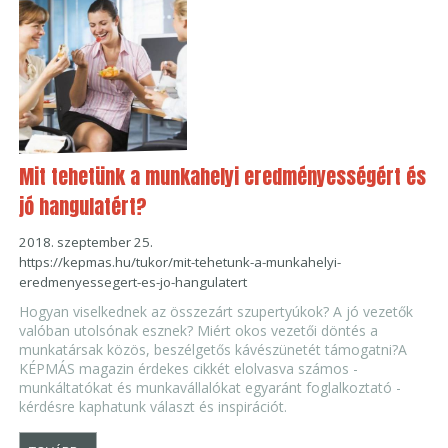
Mit tehetünk a munkahelyi eredményességért és
jó hangulatért?
2018. szeptember 25.
https://kepmas.hu/tukor/mit-tehetunk-a-munkahelyi-
eredmenyessegert-es-jo-hangulatert
Hogyan viselkednek az összezárt szupertyúkok? A jó vezetők
valóban utolsónak esznek? Miért okos vezetői döntés a
munkatársak közös, beszélgetős kávészünetét támogatni?A
KÉPMÁS magazin érdekes cikkét elolvasva számos -
munkáltatókat és munkavállalókat egyaránt foglalkoztató -
kérdésre kaphatunk választ és inspirációt.