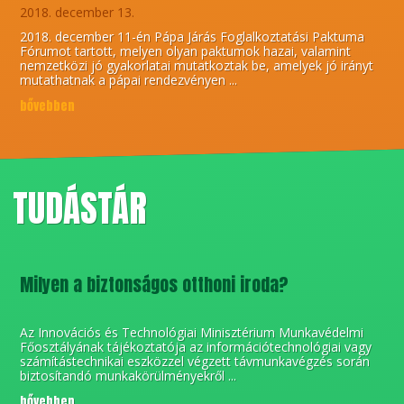
2018. december 13.
2018. december 11-én Pápa Járás Foglalkoztatási Paktuma
Fórumot tartott, melyen olyan paktumok hazai, valamint
nemzetközi jó gyakorlatai mutatkoztak be, amelyek jó irányt
mutathatnak a pápai rendezvényen ...
bővebben
TUDÁSTÁR
Milyen a biztonságos otthoni iroda?
Az Innovációs és Technológiai Minisztérium Munkavédelmi
Főosztályának tájékoztatója az információtechnológiai vagy
számítástechnikai eszközzel végzett távmunkavégzés során
biztosítandó munkakörülményekről ...
bővebben