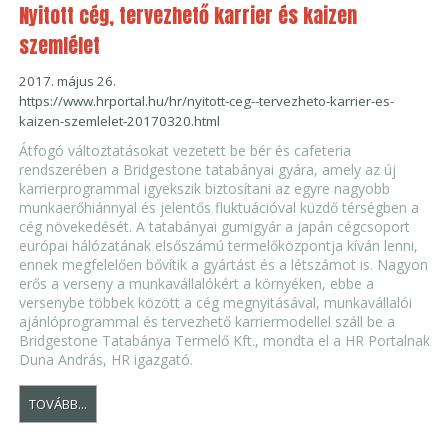
Nyitott cég, tervezhető karrier és kaizen
szemlélet
2017. május 26.
https://www.hrportal.hu/hr/nyitott-ceg--tervezheto-karrier-es-
kaizen-szemlelet-20170320.html
Átfogó változtatásokat vezetett be bér és cafeteria
rendszerében a Bridgestone tatabányai gyára, amely az új
karrierprogrammal igyekszik biztosítani az egyre nagyobb
munkaerőhiánnyal és jelentős fluktuációval küzdő térségben a
cég növekedését. A tatabányai gumigyár a japán cégcsoport
európai hálózatának elsőszámú termelőközpontja kíván lenni,
ennek megfelelően bővítik a gyártást és a létszámot is. Nagyon
erős a verseny a munkavállalókért a környéken, ebbe a
versenybe többek között a cég megnyitásával, munkavállalói
ajánlóprogrammal és tervezhető karriermodellel száll be a
Bridgestone Tatabánya Termelő Kft., mondta el a HR Portalnak
Duna András, HR igazgató.
TOVÁBB...