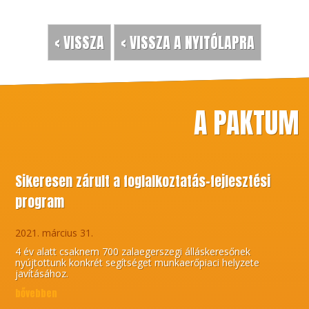
< VISSZA
< VISSZA A NYITÓLAPRA
A PAKTUM
Sikeresen zárult a foglalkoztatás-fejlesztési
program
2021. március 31.
4 év alatt csaknem 700 zalaegerszegi álláskeresőnek
nyújtottunk konkrét segítséget munkaerőpiaci helyzete
javításához.
bővebben