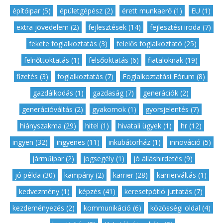
építőipar (5)
,
épületgépész (2)
,
érett munkaerő (1)
,
EU (1)
,
extra jövedelem (2)
,
fejlesztések (14)
,
fejlesztési iroda (7)
,
fekete foglalkoztatás (3)
,
felelős foglalkoztató (25)
,
felnőttoktatás (1)
,
felsőoktatás (6)
,
fiataloknak (19)
,
fizetés (3)
,
foglalkoztatás (7)
,
Foglalkoztatási Fórum (8)
,
gazdálkodás (1)
,
gazdaság (7)
,
generációk (2)
,
generációváltás (2)
,
gyakornok (1)
,
gyorsjelentés (7)
,
hiányszakma (29)
,
hitel (1)
,
hivatali ügyek (1)
,
hr (12)
,
ingyen (32)
,
ingyenes (11)
,
inkubátorház (1)
,
innováció (5)
,
járműipar (2)
,
jogsegély (1)
,
jó álláshirdetés (9)
,
jó példa (30)
,
kampány (2)
,
karrier (28)
,
karrierváltás (1)
,
kedvezmény (1)
,
képzés (41)
,
keresetpótló juttatás (7)
,
kezdeményezés (2)
,
kommunikáció (6)
,
közösségi oldal (4)