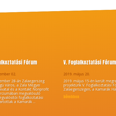
lalkoztatási Fórum
V. Foglalkoztatási Fóru
ember 02.
2019. május 20.
ember 28-án Zalaegerszeg
2019. május 15-én került megr
gú Város, a Zala Megyei
projektünk V. Foglalkoztatási 
vatal és a Kontakt Nonprofit
Zalaegerszegen, a Kamarák Há
orciumában megvalósuló
bővebben
gvalósítói foglalkoztatási
artottak a Kamarák ...