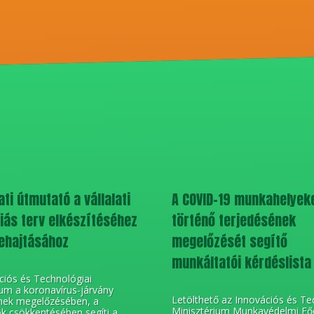
ti útmutató a vállalati
A COVID-19 munkahelyek
ás terv elkészítéséhez
történő terjedésének
ehajtásához
megelőzését segítő
munkáltatói kérdéslista
ciós és Technológiai
ium a koronavírus-járvány
Letölthető az Innovációs és Te
nek megelőzésében, a
Minisztérium Munkavédelmi Fő
k csökkentésében segíti a