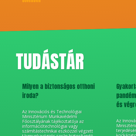
bővebben
TUDÁSTÁR
Milyen a biztonságos otthoni
Gyakorla
iroda?
pandémi
és végr
Az Innovációs és Technológiai
Minisztérium Munkavédelmi
Az Innová
Főosztályának tájékoztatója az
Minisztér
információtechnológiai vagy
terjedésé
számítástechnikai eszközzel végzett
kockázato
távmunkavégzés során biztosítandó