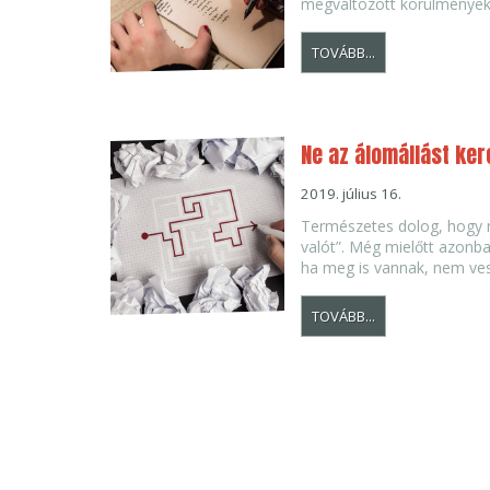
megváltozott körülményekh
TOVÁBB...
Ne az álomállást ker
2019. július 16.
Természetes dolog, hogy mi
valót”. Még mielőtt azonba
ha meg is vannak, nem vesz
TOVÁBB...