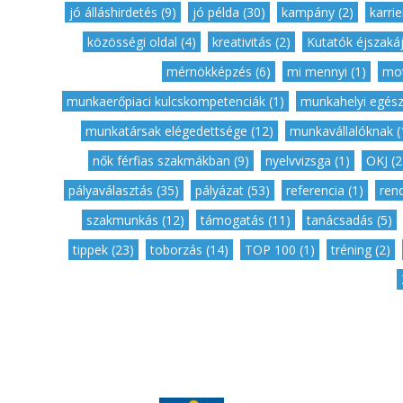
jó álláshirdetés (9)
,
jó példa (30)
,
kampány (2)
,
karrie
közösségi oldal (4)
,
kreativitás (2)
,
Kutatók éjszakáj
mérnökképzés (6)
,
mi mennyi (1)
,
mot
munkaerőpiaci kulcskompetenciák (1)
,
munkahelyi egész
munkatársak elégedettsége (12)
,
munkavállalóknak (
nők férfias szakmákban (9)
,
nyelvvizsga (1)
,
OKJ (2
pályaválasztás (35)
,
pályázat (53)
,
referencia (1)
,
ren
szakmunkás (12)
,
támogatás (11)
,
tanácsadás (5)
tippek (23)
,
toborzás (14)
,
TOP 100 (1)
,
tréning (2)
,