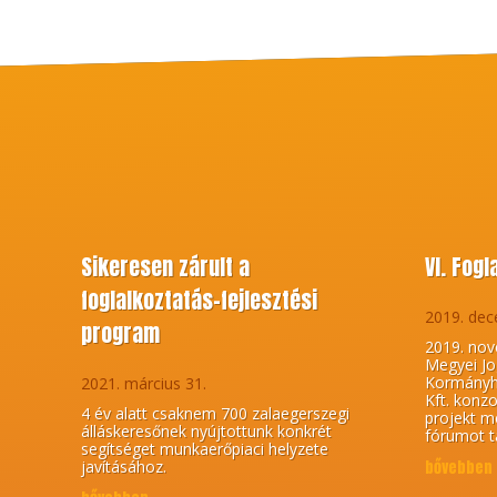
Sikeresen zárult a
VI. Fog
foglalkoztatás-fejlesztési
2019. dec
program
2019. nov
Megyei Jo
Kormányhi
2021. március 31.
Kft. konz
4 év alatt csaknem 700 zalaegerszegi
projekt me
álláskeresőnek nyújtottunk konkrét
fórumot t
segítséget munkaerőpiaci helyzete
javításához.
bővebben