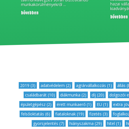
hazai váll
munkakörülményekről ...
kiadványá
bővebben
bővebben
2019 (3)
,
adatvédelem (2)
,
agrárvállalkozás (1)
,
állás (
családbarát (10)
,
diákmunka (2)
,
díj (20)
,
dolgozói e
épületgépész (2)
,
érett munkaerő (1)
,
EU (1)
,
extra jö
felsőoktatás (6)
,
fiataloknak (19)
,
fizetés (3)
,
foglalkoz
gyorsjelentés (7)
,
hiányszakma (29)
,
hitel (1)
,
h