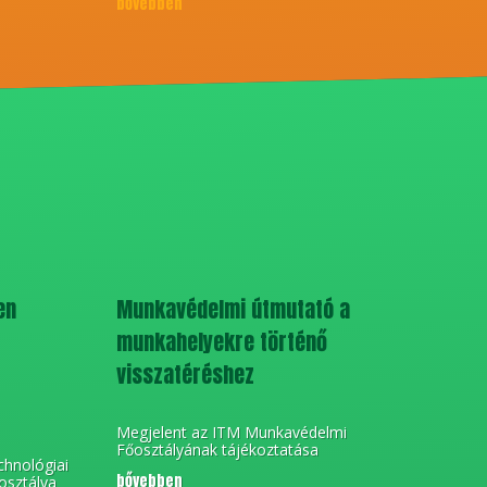
bővebben
en
Munkavédelmi útmutató a
munkahelyekre történő
visszatéréshez
Megjelent az ITM Munkavédelmi
Főosztályának tájékoztatása
chnológiai
bővebben
osztálya