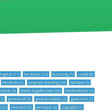
ogatás (11)
,
beruházás (13)
,
biztonság (7)
,
család (6)
,
,
ellenőrzés (1)
,
employer branding (32)
,
építőipar (5)
,
oztatás (3)
,
felelős foglalkoztató (25)
,
felnőttoktatás (1)
,
7)
,
generációk (2)
,
generációváltás (2)
,
gyakornok (1)
,
 (1)
,
innováció (5)
,
járműipar (2)
,
jogsegély (1)
,