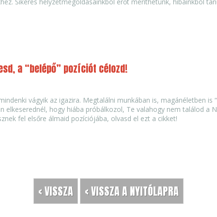
ez. Sikeres helyzetmegoldásainkból erőt meríthetünk, hibáinkból tan
esd, a “belépő” pozíciót célozd!
ndenki vágyik az igazira. Megtalálni munkában is, magánéletben is “a
n elkeserednél, hogy hiába próbálkozol, Te valahogy nem találod a N
nek fel elsőre álmaid pozíciójába, olvasd el ezt a cikket!
< VISSZA
< VISSZA A NYITÓLAPRA