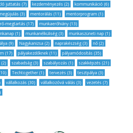
ló juttatás (7)
,
kezdeményezés (2)
,
kommunikáció (6)
,
megújulás (3)
,
mentorálás (11)
,
mentorprogram (1)
,
ő-megtartás (17)
,
munkaerőhiány (13)
,
nkanap (1)
,
munkanélküliség (3)
,
munkaszüneti nap (1)
,
lya (9)
,
Nagykanizsa (2)
,
naprakészség (3)
,
nő (2)
,
m (17)
,
pályakezdőknek (11)
,
pályamódosítás (35)
,
 (2)
,
szabadság (3)
,
szabályozás (1)
,
szakképzés (21)
,
(10)
,
Techtogether (1)
,
tervezés (3)
,
tesztpálya (3)
,
)
,
vállalkozás (30)
,
vállalkozóvá válás (3)
,
vezetés (7)
,
)