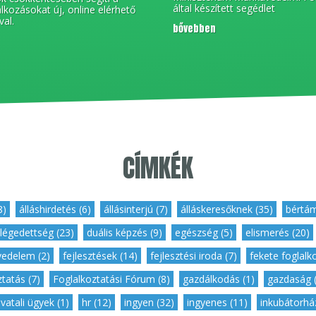
által készített segédlet
alkozásokat új, online elérhető
val.
bővebben
CÍMKÉK
8)
,
álláshirdetés (6)
,
állásinterjú (7)
,
álláskeresőknek (35)
,
bértám
légedettség (23)
,
duális képzés (9)
,
egészség (5)
,
elismerés (20)
vedelem (2)
,
fejlesztések (14)
,
fejlesztési iroda (7)
,
fekete foglalk
tatás (7)
,
Foglalkoztatási Fórum (8)
,
gazdálkodás (1)
,
gazdaság (
ivatali ügyek (1)
,
hr (12)
,
ingyen (32)
,
ingyenes (11)
,
inkubátorház