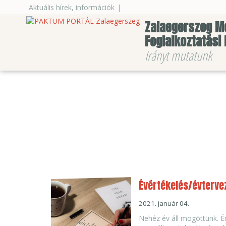
Aktuális hírek, információk
|
Zalaegerszeg M
Foglalkoztatási
Irányt mutatunk
Évértékelés/évterve
2021. január 04.
Nehéz év áll mögöttünk. É