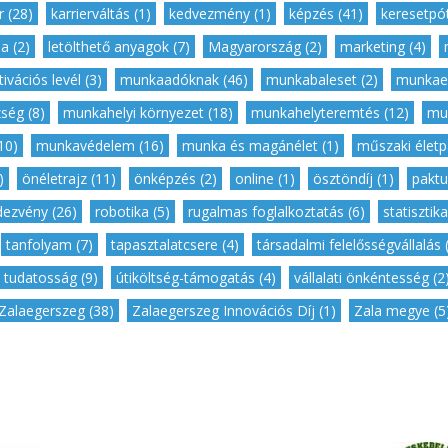
r (28)
,
karrierváltás (1)
,
kedvezmény (1)
,
képzés (41)
,
keresetpót
a (2)
,
letölthető anyagok (7)
,
Magyarország (2)
,
marketing (4)
,
ivációs levél (3)
,
munkaadóknak (46)
,
munkabaleset (2)
,
munkaer
ség (8)
,
munkahelyi környezet (18)
,
munkahelyteremtés (12)
,
mu
10)
,
munkavédelem (16)
,
munka és magánélet (1)
,
műszaki életpá
)
,
önéletrajz (11)
,
önképzés (2)
,
online (1)
,
ösztöndíj (1)
,
paktu
dezvény (26)
,
robotika (5)
,
rugalmas foglalkoztatás (6)
,
statisztika
,
tanfolyam (7)
,
tapasztalatcsere (4)
,
társadalmi felelősségvállalás 
tudatosság (9)
,
útiköltség-támogatás (4)
,
vállalati önkéntesség (2
Zalaegerszeg (38)
,
Zalaegerszeg Innovációs Díj (1)
,
Zala megye (5