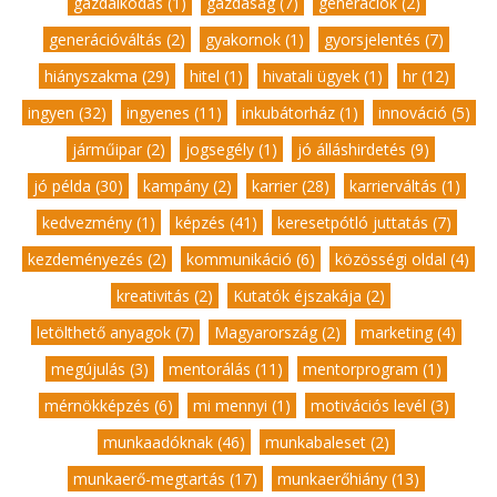
gazdálkodás (1)
,
gazdaság (7)
,
generációk (2)
,
generációváltás (2)
,
gyakornok (1)
,
gyorsjelentés (7)
,
hiányszakma (29)
,
hitel (1)
,
hivatali ügyek (1)
,
hr (12)
,
ingyen (32)
,
ingyenes (11)
,
inkubátorház (1)
,
innováció (5)
,
járműipar (2)
,
jogsegély (1)
,
jó álláshirdetés (9)
,
jó példa (30)
,
kampány (2)
,
karrier (28)
,
karrierváltás (1)
,
kedvezmény (1)
,
képzés (41)
,
keresetpótló juttatás (7)
,
kezdeményezés (2)
,
kommunikáció (6)
,
közösségi oldal (4)
,
kreativitás (2)
,
Kutatók éjszakája (2)
,
letölthető anyagok (7)
,
Magyarország (2)
,
marketing (4)
,
megújulás (3)
,
mentorálás (11)
,
mentorprogram (1)
,
mérnökképzés (6)
,
mi mennyi (1)
,
motivációs levél (3)
,
munkaadóknak (46)
,
munkabaleset (2)
,
munkaerő-megtartás (17)
,
munkaerőhiány (13)
,