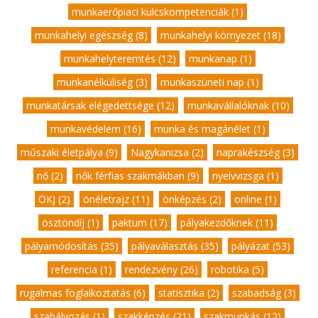
munkaerőpiaci kulcskompetenciák (1)
,
munkahelyi egészség (8)
,
munkahelyi környezet (18)
,
munkahelyteremtés (12)
,
munkanap (1)
,
munkanélküliség (3)
,
munkaszüneti nap (1)
,
munkatársak elégedettsége (12)
,
munkavállalóknak (10)
,
munkavédelem (16)
,
munka és magánélet (1)
,
műszaki életpálya (9)
,
Nagykanizsa (2)
,
naprakészség (3)
,
nő (2)
,
nők férfias szakmákban (9)
,
nyelvvizsga (1)
,
OKJ (2)
,
önéletrajz (11)
,
önképzés (2)
,
online (1)
,
ösztöndíj (1)
,
paktum (17)
,
pályakezdőknek (11)
,
pályamódosítás (35)
,
pályaválasztás (35)
,
pályázat (53)
,
referencia (1)
,
rendezvény (26)
,
robotika (5)
,
rugalmas foglalkoztatás (6)
,
statisztika (2)
,
szabadság (3)
,
szabályozás (1)
,
szakképzés (21)
,
szakmunkás (12)
,