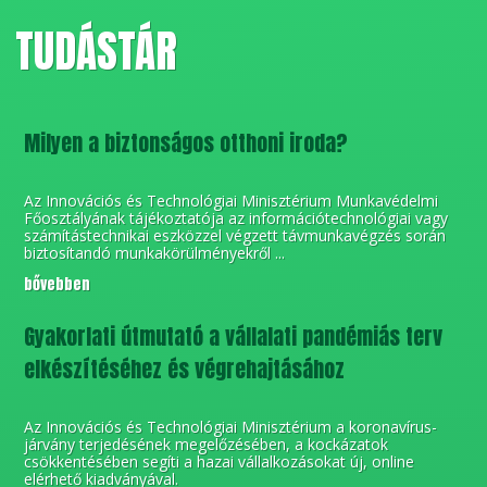
TUDÁSTÁR
Milyen a biztonságos otthoni iroda?
Az Innovációs és Technológiai Minisztérium Munkavédelmi
Főosztályának tájékoztatója az információtechnológiai vagy
számítástechnikai eszközzel végzett távmunkavégzés során
biztosítandó munkakörülményekről ...
bővebben
Gyakorlati útmutató a vállalati pandémiás terv
elkészítéséhez és végrehajtásához
Az Innovációs és Technológiai Minisztérium a koronavírus-
járvány terjedésének megelőzésében, a kockázatok
csökkentésében segíti a hazai vállalkozásokat új, online
elérhető kiadványával.