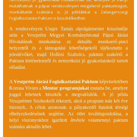
mutathatnak a pápai rendezvényen megjelenő paktumtagok,
munkáltatók számára is. Jó példákkal a Zalaegerszegi
Foglalkoztatási Paktum is büszkélkedhet.
A rendezvényen Unger Tamás alpolgármester köszöntője
után a Veszprém Megyei Kormányhivatal Pápai Járási
Hivatalának munkatársa az aktuális munkaerő-piaci
helyzetről és a támogatási lehetőségekről tájékoztatta a
jelenlévőket, majd Hollósi Szabolcs, paktum szakértő
a
Paktum történelemről és nemzetközi jó gyakorlatokról tartott
előadást.
A
Veszprém Járási Foglalkoztatási Paktum
képviseletében
Korona Vivien a
Mentor programjukat
mutatta be, amelyre
joggal lehetnek büszkék a megvalósítók. A jó példa
Veszprémre Szolnokról érkezett, ahol a program már két éve
bizonyít.. A célok azonosak: a pályakezdő fiatalok térségi
elhelyezkedésének segítése. Az ötlet továbbgondolása, a
helyi viszonyokhoz igazított átvétele valamennyi paktum
számára aktuális lehet.