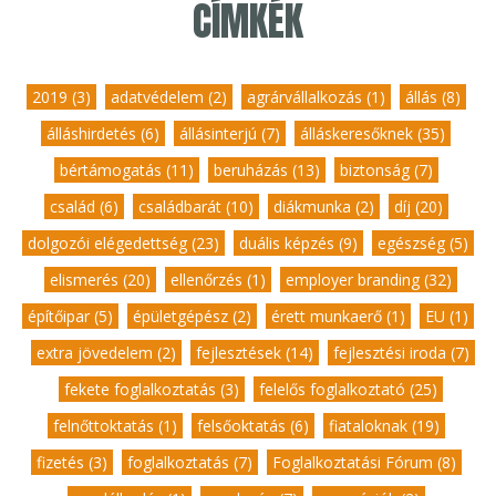
CÍMKÉK
2019 (3)
,
adatvédelem (2)
,
agrárvállalkozás (1)
,
állás (8)
,
álláshirdetés (6)
,
állásinterjú (7)
,
álláskeresőknek (35)
,
bértámogatás (11)
,
beruházás (13)
,
biztonság (7)
,
család (6)
,
családbarát (10)
,
diákmunka (2)
,
díj (20)
,
dolgozói elégedettség (23)
,
duális képzés (9)
,
egészség (5)
,
elismerés (20)
,
ellenőrzés (1)
,
employer branding (32)
,
építőipar (5)
,
épületgépész (2)
,
érett munkaerő (1)
,
EU (1)
,
extra jövedelem (2)
,
fejlesztések (14)
,
fejlesztési iroda (7)
,
fekete foglalkoztatás (3)
,
felelős foglalkoztató (25)
,
felnőttoktatás (1)
,
felsőoktatás (6)
,
fiataloknak (19)
,
fizetés (3)
,
foglalkoztatás (7)
,
Foglalkoztatási Fórum (8)
,