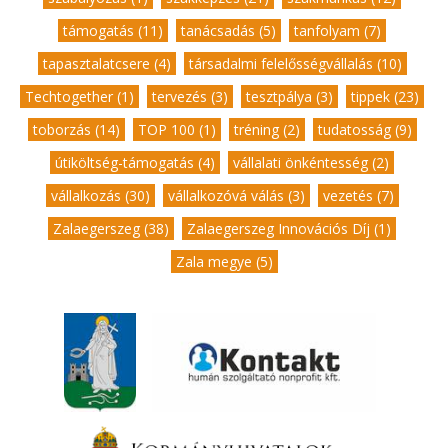
támogatás (11)
,
tanácsadás (5)
,
tanfolyam (7)
,
tapasztalatcsere (4)
,
társadalmi felelősségvállalás (10)
,
Techtogether (1)
,
tervezés (3)
,
tesztpálya (3)
,
tippek (23)
,
toborzás (14)
,
TOP 100 (1)
,
tréning (2)
,
tudatosság (9)
,
útiköltség-támogatás (4)
,
vállalati önkéntesség (2)
,
vállalkozás (30)
,
vállalkozóvá válás (3)
,
vezetés (7)
,
Zalaegerszeg (38)
,
Zalaegerszeg Innovációs Díj (1)
,
Zala megye (5)