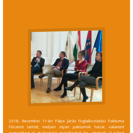
2018. december 11-én Pápa Járás Foglalkoztatási Paktuma
Fórumot tartott, melyen olyan paktumok hazai, valamint
nemzetközi jó gyakorlatai mutatkoztak be, amelyek jó irányt