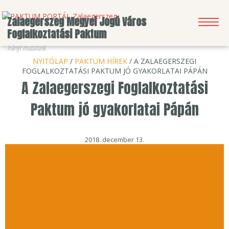
Zalaegerszeg Megyei Jogú Város
Foglalkoztatási Paktum
Irányt mutatunk
NYITÓLAP
/
PAKTUM HÍREK
/ A ZALAEGERSZEGI
KERESÉS
HÍRLEVÉL
BEJELENTKEZÉS
FOGLALKOZTATÁSI PAKTUM JÓ GYAKORLATAI PÁPÁN
A Zalaegerszegi Foglalkoztatási
Paktum jó gyakorlatai Pápán
2018. december 13.