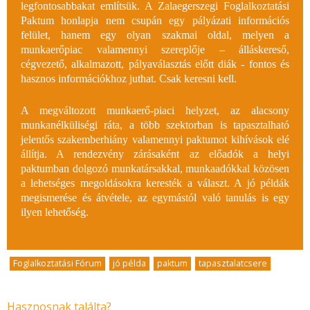
legfontosabbakat említsük. A Zalaegerszegi Foglalkoztatási
Paktum honlapja nem csupán egy pályázati információs
felület, hanem egy olyan szakmai oldal, melyen a
munkaerőpiac valamennyi szereplője – álláskereső,
cégvezető, alkalmazott, pályaválasztás előtt diák - fontos és
hasznos információkhoz juthat. Csak keresni kell.
A megváltozott munkaerő-piaci helyzet, az alacsony
munkanélküliségi ráta, a több szektorban is tapasztalható
jelentős szakemberhiány valamennyi paktumot kihívások elé
állítja. A rendezvény zárásaként az előadók a helyi
paktumban dolgozó munkatársakkal, munkaadókkal közösen
a lehetséges megoldásokra keresték a választ. A jó példák
megismerése és átvétele, az egymástól való tanulás is egy
ilyen lehetőség.
Foglalkoztatási Fórum
,
jó példa
,
paktum
,
tapasztalatcsere
Hasznosnak találta?