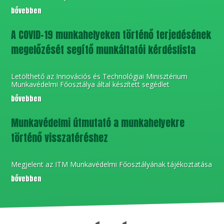
bővebben
A COVID-19 munkahelyeken történő terjedésének
megelőzését segítő munkáltatói kérdéslista
Letölthető az Innovációs és Technológiai Minisztérium
Munkavédelmi Főosztálya által készített segédlet
bővebben
Munkavédelmi útmutató a munkahelyekre
történő visszatéréshez
Megjelent az ITM Munkavédelmi Főosztályának tájékoztatása
bővebben