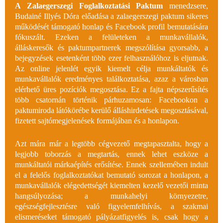
A Zalaegerszegi Foglalkoztatási Paktum
menedzsere,
Budainé Illyés Dóra
előadása a zalaegerszegi paktum sikeres
működését támogató honlap és Facebook profil bemutatására
fókuszált. Ezeken a felületeken a munkavállalók,
álláskeresők és paktumpartnerek megszólítása gyorsabb, a
bejegyzések esetenként több ezer felhasználóhoz is eljutnak.
Az online jelenlét egyik kiemelt célja munkáltatók és
munkavállalók eredményes találkoztatása, azaz a városban
elérhető üres pozíciók megosztása. Ez a fajta népszerűsítés
több csatornán történik párhuzamosan: Facebookon a
paktumiroda látókörébe kerülő álláshirdetések megosztásával,
fizetett sajtómegjelenések formájában és a honlapon.
Azt mára már a legtöbb cégvezető megtapasztalta, hogy a
legjobb toborzás a megtartás, ennek lehet eszköze a
munkáltatói márkaépítés erősítése. Ennek szellemében indult
el a felelős foglalkoztatókat bemutató sorozat a honlapon, a
munkavállalók elégedettségét kiemelten kezelő vezetői minta
hangsúlyozása; a munkahelyi környezetre,
egészségfejlesztésre való figyelemfelhívás, a szakmai
elismeréseket támogató pályázatfigyelés is, csak hogy a