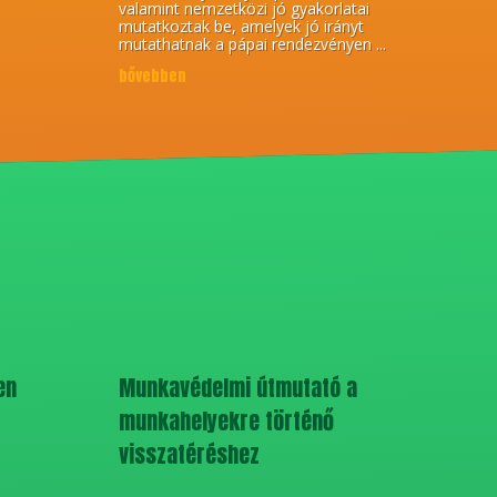
valamint nemzetközi jó gyakorlatai
mutatkoztak be, amelyek jó irányt
mutathatnak a pápai rendezvényen ...
bővebben
en
Munkavédelmi útmutató a
munkahelyekre történő
visszatéréshez