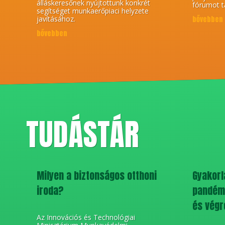
álláskeresőnek nyújtottunk konkrét
fórumot t
segítséget munkaerőpiaci helyzete
javításához.
bővebben
bővebben
TUDÁSTÁR
Milyen a biztonságos otthoni
Gyakorla
iroda?
pandémi
és végr
Az Innovációs és Technológiai