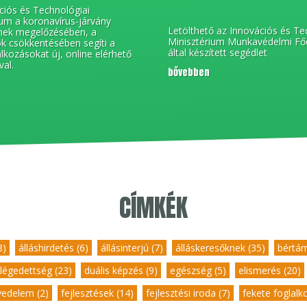
ciós és Technológiai
ium a koronavírus-járvány
Letölthető az Innovációs és Te
nek megelőzésében, a
Minisztérium Munkavédelmi Fő
k csökkentésében segíti a
által készített segédlet
alkozásokat új, online elérhető
val.
bővebben
CÍMKÉK
8)
,
álláshirdetés (6)
,
állásinterjú (7)
,
álláskeresőknek (35)
,
bértám
légedettség (23)
,
duális képzés (9)
,
egészség (5)
,
elismerés (20)
vedelem (2)
,
fejlesztések (14)
,
fejlesztési iroda (7)
,
fekete foglalk