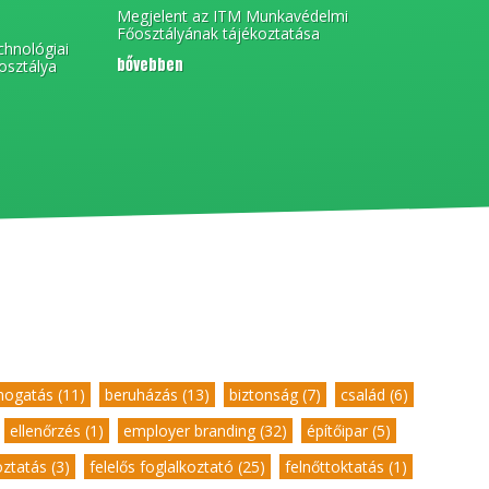
Megjelent az ITM Munkavédelmi
Főosztályának tájékoztatása
chnológiai
bővebben
osztálya
ogatás (11)
,
beruházás (13)
,
biztonság (7)
,
család (6)
,
,
ellenőrzés (1)
,
employer branding (32)
,
építőipar (5)
,
oztatás (3)
,
felelős foglalkoztató (25)
,
felnőttoktatás (1)
,