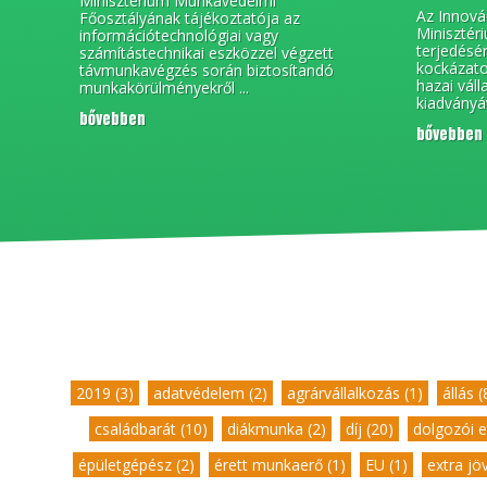
Minisztérium Munkavédelmi
Az Innová
Főosztályának tájékoztatója az
Minisztér
információtechnológiai vagy
terjedésé
számítástechnikai eszközzel végzett
kockázato
távmunkavégzés során biztosítandó
hazai váll
munkakörülményekről ...
kiadványá
bővebben
bővebben
2019 (3)
,
adatvédelem (2)
,
agrárvállalkozás (1)
,
állás (
családbarát (10)
,
diákmunka (2)
,
díj (20)
,
dolgozói e
épületgépész (2)
,
érett munkaerő (1)
,
EU (1)
,
extra jö