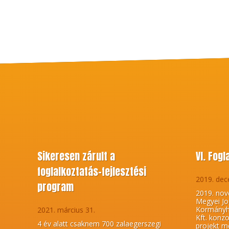
Sikeresen zárult a
VI. Fog
foglalkoztatás-fejlesztési
2019. dec
program
2019. nov
Megyei Jo
Kormányhi
2021. március 31.
Kft. konz
4 év alatt csaknem 700 zalaegerszegi
projekt me