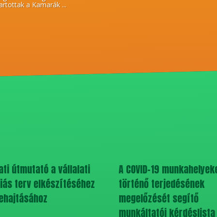
artottak a Kamarák ...
ti útmutató a vállalati
A COVID-19 munkahelyek
ás terv elkészítéséhez
történő terjedésének
ehajtásához
megelőzését segítő
munkáltatói kérdéslista