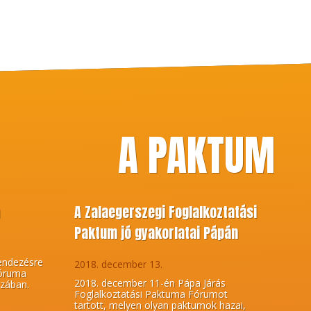
A PAKTUM
m
A Zalaegerszegi Foglalkoztatási
Paktum jó gyakorlatai Pápán
endezésre
2018. december 13.
Fóruma
2018. december 11-én Pápa Járás
zában.
Foglalkoztatási Paktuma Fórumot
tartott, melyen olyan paktumok hazai,