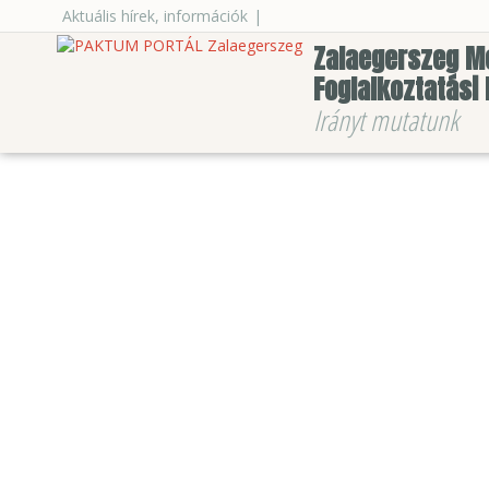
Aktuális hírek, információk
|
Zalaegerszeg M
Foglalkoztatási
Irányt mutatunk