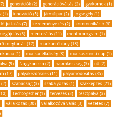
7)
,
generációk (2)
,
generációváltás (2)
,
gyakornok (1)
,
 (1)
,
innováció (5)
,
járműipar (2)
,
jogsegély (1)
,
ló juttatás (7)
,
kezdeményezés (2)
,
kommunikáció (6)
,
megújulás (3)
,
mentorálás (11)
,
mentorprogram (1)
,
ő-megtartás (17)
,
munkaerőhiány (13)
,
nkanap (1)
,
munkanélküliség (3)
,
munkaszüneti nap (1)
,
lya (9)
,
Nagykanizsa (2)
,
naprakészség (3)
,
nő (2)
,
m (17)
,
pályakezdőknek (11)
,
pályamódosítás (35)
,
 (2)
,
szabadság (3)
,
szabályozás (1)
,
szakképzés (21)
,
(10)
,
Techtogether (1)
,
tervezés (3)
,
tesztpálya (3)
,
)
,
vállalkozás (30)
,
vállalkozóvá válás (3)
,
vezetés (7)
,
)