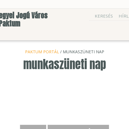
egyei Jogú Város
KERESÉS
HÍRL
 Paktum
PAKTUM PORTÁL
/ MUNKASZÜNETI NAP
munkaszüneti nap