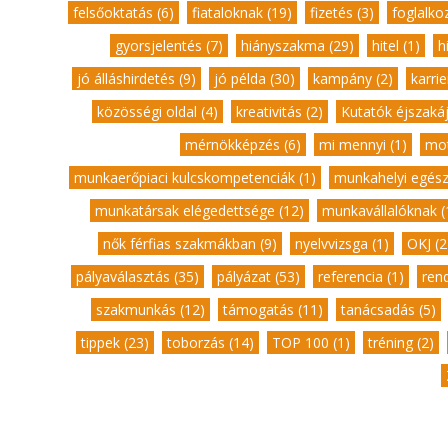
felsőoktatás (6)
,
fiataloknak (19)
,
fizetés (3)
,
foglalkoz
gyorsjelentés (7)
,
hiányszakma (29)
,
hitel (1)
,
h
jó álláshirdetés (9)
,
jó példa (30)
,
kampány (2)
,
karrie
közösségi oldal (4)
,
kreativitás (2)
,
Kutatók éjszakáj
mérnökképzés (6)
,
mi mennyi (1)
,
mot
munkaerőpiaci kulcskompetenciák (1)
,
munkahelyi egész
munkatársak elégedettsége (12)
,
munkavállalóknak (
nők férfias szakmákban (9)
,
nyelvvizsga (1)
,
OKJ (2
pályaválasztás (35)
,
pályázat (53)
,
referencia (1)
,
ren
szakmunkás (12)
,
támogatás (11)
,
tanácsadás (5)
tippek (23)
,
toborzás (14)
,
TOP 100 (1)
,
tréning (2)
,