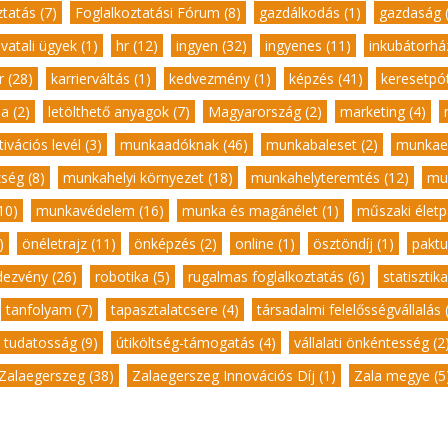
tatás (7)
,
Foglalkoztatási Fórum (8)
,
gazdálkodás (1)
,
gazdaság (
ivatali ügyek (1)
,
hr (12)
,
ingyen (32)
,
ingyenes (11)
,
inkubátorház
r (28)
,
karrierváltás (1)
,
kedvezmény (1)
,
képzés (41)
,
keresetpót
a (2)
,
letölthető anyagok (7)
,
Magyarország (2)
,
marketing (4)
,
ivációs levél (3)
,
munkaadóknak (46)
,
munkabaleset (2)
,
munkaer
ség (8)
,
munkahelyi környezet (18)
,
munkahelyteremtés (12)
,
mu
10)
,
munkavédelem (16)
,
munka és magánélet (1)
,
műszaki életpá
)
,
önéletrajz (11)
,
önképzés (2)
,
online (1)
,
ösztöndíj (1)
,
paktu
dezvény (26)
,
robotika (5)
,
rugalmas foglalkoztatás (6)
,
statisztika
,
tanfolyam (7)
,
tapasztalatcsere (4)
,
társadalmi felelősségvállalás 
tudatosság (9)
,
útiköltség-támogatás (4)
,
vállalati önkéntesség (2
Zalaegerszeg (38)
,
Zalaegerszeg Innovációs Díj (1)
,
Zala megye (5