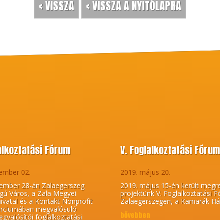
< VISSZA
< VISSZA A NYITÓLAPRA
lalkoztatási Fórum
V. Foglalkoztatási Fóru
ember 02.
2019. május 20.
ember 28-án Zalaegerszeg
2019. május 15-én került megr
gú Város, a Zala Megyei
projektünk V. Foglalkoztatási 
vatal és a Kontakt Nonprofit
Zalaegerszegen, a Kamarák Há
orciumában megvalósuló
bővebben
gvalósítói foglalkoztatási