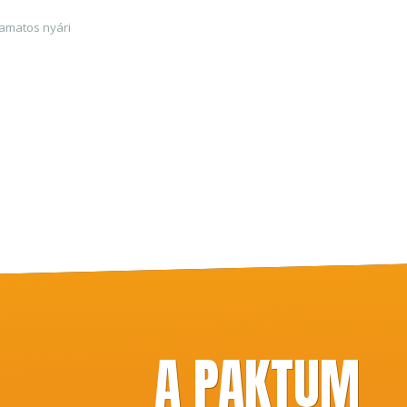
amatos nyári
A PAKTUM