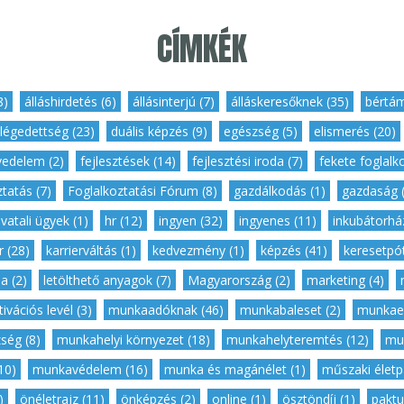
CÍMKÉK
8)
,
álláshirdetés (6)
,
állásinterjú (7)
,
álláskeresőknek (35)
,
bértám
légedettség (23)
,
duális képzés (9)
,
egészség (5)
,
elismerés (20)
vedelem (2)
,
fejlesztések (14)
,
fejlesztési iroda (7)
,
fekete foglalk
tatás (7)
,
Foglalkoztatási Fórum (8)
,
gazdálkodás (1)
,
gazdaság (
ivatali ügyek (1)
,
hr (12)
,
ingyen (32)
,
ingyenes (11)
,
inkubátorház
r (28)
,
karrierváltás (1)
,
kedvezmény (1)
,
képzés (41)
,
keresetpót
a (2)
,
letölthető anyagok (7)
,
Magyarország (2)
,
marketing (4)
,
ivációs levél (3)
,
munkaadóknak (46)
,
munkabaleset (2)
,
munkaer
ség (8)
,
munkahelyi környezet (18)
,
munkahelyteremtés (12)
,
mu
10)
,
munkavédelem (16)
,
munka és magánélet (1)
,
műszaki életpá
)
,
önéletrajz (11)
,
önképzés (2)
,
online (1)
,
ösztöndíj (1)
,
paktu