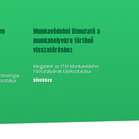
en
Munkavédelmi útmutató a
munkahelyekre történő
visszatéréshez
Megjelent az ITM Munkavédelmi
Főosztályának tájékoztatása
chnológiai
bővebben
osztálya