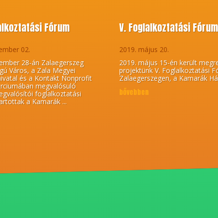
lalkoztatási Fórum
V. Foglalkoztatási Fóru
ember 02.
2019. május 20.
ember 28-án Zalaegerszeg
2019. május 15-én került megr
gú Város, a Zala Megyei
projektünk V. Foglalkoztatási 
vatal és a Kontakt Nonprofit
Zalaegerszegen, a Kamarák Há
orciumában megvalósuló
bővebben
gvalósítói foglalkoztatási
artottak a Kamarák ...