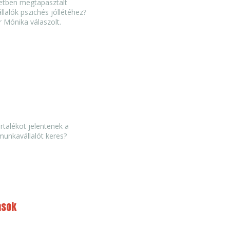
letben megtapasztalt
alók pszichés jóllétéhez?
r Mónika válaszolt.
rtalékot jelentenek a
munkavállalót keres?
ások