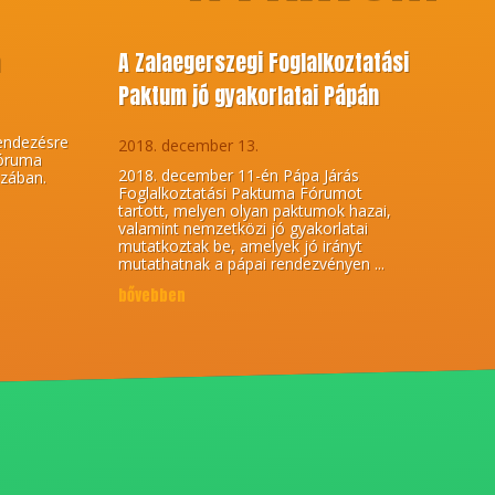
m
A Zalaegerszegi Foglalkoztatási
Paktum jó gyakorlatai Pápán
endezésre
2018. december 13.
Fóruma
2018. december 11-én Pápa Járás
zában.
Foglalkoztatási Paktuma Fórumot
tartott, melyen olyan paktumok hazai,
valamint nemzetközi jó gyakorlatai
mutatkoztak be, amelyek jó irányt
mutathatnak a pápai rendezvényen ...
bővebben