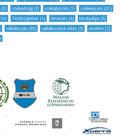
 (2)
,
szabadság (3)
,
szabályozás (1)
,
szakképzés (21)
,
(10)
,
Techtogether (1)
,
tervezés (3)
,
tesztpálya (3)
,
)
,
vállalkozás (30)
,
vállalkozóvá válás (3)
,
vezetés (7)
,
)