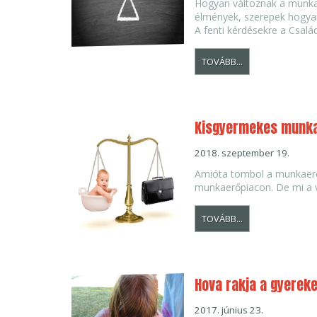
Hogyan változnak a munkav
élmények, szerepek hogyan
A fenti kérdésekre a Csalá
TOVÁBB...
Kisgyermekes munka
2018. szeptember 19.
Amióta tombol a munkaerőh
munkaerőpiacon. De mi a v
TOVÁBB...
Hova rakja a gyerek
2017. június 23.