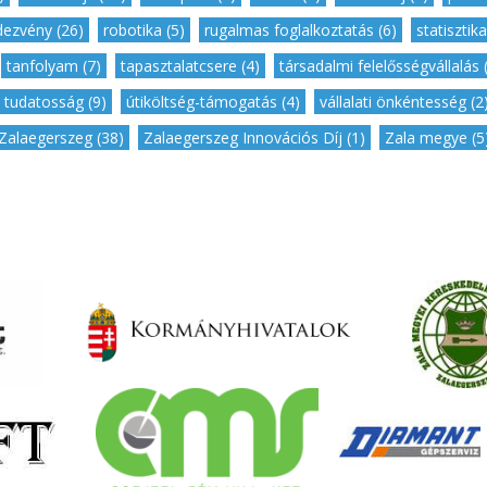
dezvény (26)
,
robotika (5)
,
rugalmas foglalkoztatás (6)
,
statisztika
,
tanfolyam (7)
,
tapasztalatcsere (4)
,
társadalmi felelősségvállalás 
tudatosság (9)
,
útiköltség-támogatás (4)
,
vállalati önkéntesség (2
Zalaegerszeg (38)
,
Zalaegerszeg Innovációs Díj (1)
,
Zala megye (5