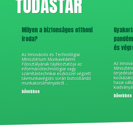
TUDÁSTÁR
Milyen a biztonságos otthoni
Gyakorla
iroda?
pandémi
és végr
Az Innovációs és Technológiai
Minisztérium Munkavédelmi
Az Innová
Főosztályának tájékoztatója az
Minisztér
információtechnológiai vagy
terjedésé
számítástechnikai eszközzel végzett
kockázato
távmunkavégzés során biztosítandó
hazai váll
munkakörülményekről ...
kiadványá
bővebben
bővebben