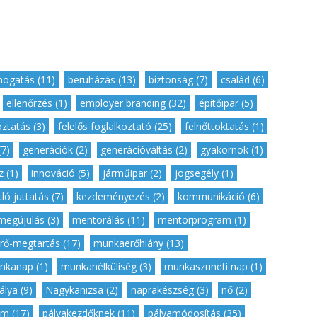
ogatás (11)
,
beruházás (13)
,
biztonság (7)
,
család (6)
,
,
ellenőrzés (1)
,
employer branding (32)
,
építőipar (5)
,
oztatás (3)
,
felelős foglalkoztató (25)
,
felnőttoktatás (1)
,
7)
,
generációk (2)
,
generációváltás (2)
,
gyakornok (1)
,
 (1)
,
innováció (5)
,
járműipar (2)
,
jogsegély (1)
,
ló juttatás (7)
,
kezdeményezés (2)
,
kommunikáció (6)
,
megújulás (3)
,
mentorálás (11)
,
mentorprogram (1)
,
ő-megtartás (17)
,
munkaerőhiány (13)
,
nkanap (1)
,
munkanélküliség (3)
,
munkaszüneti nap (1)
,
lya (9)
,
Nagykanizsa (2)
,
naprakészség (3)
,
nő (2)
,
m (17)
,
pályakezdőknek (11)
,
pályamódosítás (35)
,