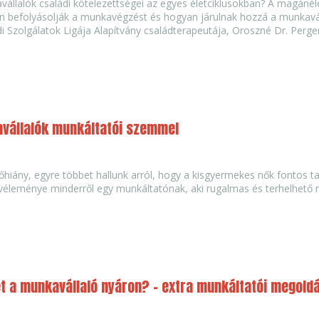
állalók családi kötelezettségei az egyes életciklusokban? A magáné
 befolyásolják a munkavégzést és hogyan járulnak hozzá a munkaváll
di Szolgálatok Ligája Alapítvány családterapeutája, Oroszné Dr. Perge
vállalók munkáltatói szemmel
iány, egyre többet hallunk arról, hogy a kisgyermekes nők fontos ta
éleménye minderről egy munkáltatónak, aki rugalmas és terhelhető 
et a munkavállaló nyáron? - extra munkáltatói megold