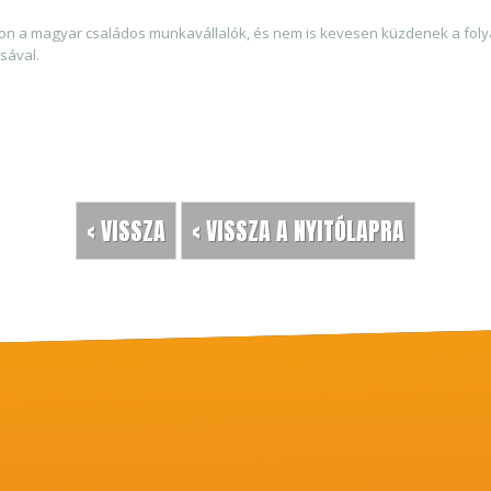
n a magyar családos munkavállalók, és nem is kevesen küzdenek a foly
sával.
< VISSZA
< VISSZA A NYITÓLAPRA