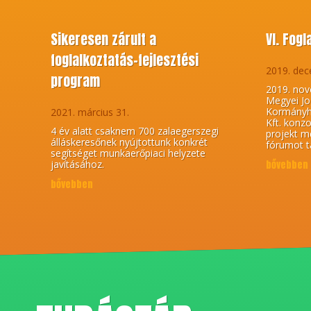
Sikeresen zárult a
VI. Fog
foglalkoztatás-fejlesztési
2019. dec
program
2019. nov
Megyei Jo
Kormányhi
2021. március 31.
Kft. konz
4 év alatt csaknem 700 zalaegerszegi
projekt me
álláskeresőnek nyújtottunk konkrét
fórumot t
segítséget munkaerőpiaci helyzete
javításához.
bővebben
bővebben