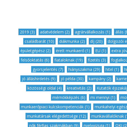
2019 (3)
,
adatvédelem (2)
,
agrárvállalkozás (1)
,
állás (
családbarát (10)
,
diákmunka (2)
,
díj (20)
,
dolgozói e
épületgépész (2)
,
érett munkaerő (1)
,
EU (1)
,
extra jö
felsőoktatás (6)
,
fiataloknak (19)
,
fizetés (3)
,
foglalkoz
gyorsjelentés (7)
,
hiányszakma (29)
,
hitel (1)
,
h
jó álláshirdetés (9)
,
jó példa (30)
,
kampány (2)
,
karrie
közösségi oldal (4)
,
kreativitás (2)
,
Kutatók éjszakáj
mérnökképzés (6)
,
mi mennyi (1)
,
mot
munkaerőpiaci kulcskompetenciák (1)
,
munkahelyi egész
munkatársak elégedettsége (12)
,
munkavállalóknak (
nők férfias szakmákban (9)
,
nyelvvizsga (1)
,
OKJ (2