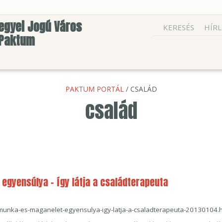
egyei Jogú Város
KERESÉS
HÍRL
 Paktum
PAKTUM PORTÁL
/ CSALÁD
család
egyensúlya - így látja a családterapeuta
/munka-es-maganelet-egyensulya-igy-latja-a-csaladterapeuta-20130104.