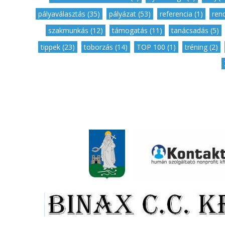
pályaválasztás (35)
,
pályázat (53)
,
referencia (1)
,
ren
szakmunkás (12)
,
támogatás (11)
,
tanácsadás (5)
tippek (23)
,
toborzás (14)
,
TOP 100 (1)
,
tréning (2)
,