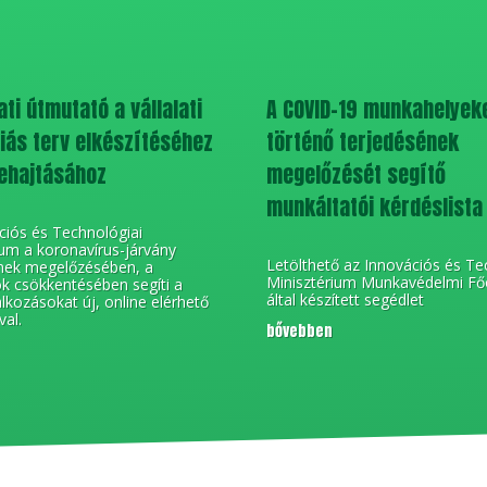
ti útmutató a vállalati
A COVID-19 munkahelyek
ás terv elkészítéséhez
történő terjedésének
ehajtásához
megelőzését segítő
munkáltatói kérdéslista
ciós és Technológiai
ium a koronavírus-járvány
Letölthető az Innovációs és Te
nek megelőzésében, a
Minisztérium Munkavédelmi Fő
k csökkentésében segíti a
által készített segédlet
alkozásokat új, online elérhető
val.
bővebben