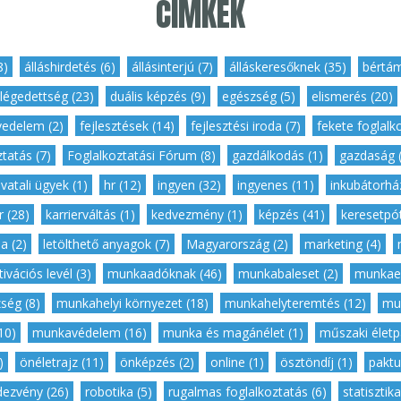
CÍMKÉK
8)
,
álláshirdetés (6)
,
állásinterjú (7)
,
álláskeresőknek (35)
,
bértám
légedettség (23)
,
duális képzés (9)
,
egészség (5)
,
elismerés (20)
vedelem (2)
,
fejlesztések (14)
,
fejlesztési iroda (7)
,
fekete foglalk
tatás (7)
,
Foglalkoztatási Fórum (8)
,
gazdálkodás (1)
,
gazdaság (
ivatali ügyek (1)
,
hr (12)
,
ingyen (32)
,
ingyenes (11)
,
inkubátorház
r (28)
,
karrierváltás (1)
,
kedvezmény (1)
,
képzés (41)
,
keresetpót
a (2)
,
letölthető anyagok (7)
,
Magyarország (2)
,
marketing (4)
,
ivációs levél (3)
,
munkaadóknak (46)
,
munkabaleset (2)
,
munkaer
ség (8)
,
munkahelyi környezet (18)
,
munkahelyteremtés (12)
,
mu
10)
,
munkavédelem (16)
,
munka és magánélet (1)
,
műszaki életpá
)
,
önéletrajz (11)
,
önképzés (2)
,
online (1)
,
ösztöndíj (1)
,
paktu
dezvény (26)
,
robotika (5)
,
rugalmas foglalkoztatás (6)
,
statisztika