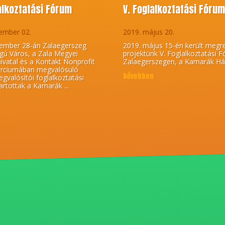
lalkoztatási Fórum
V. Foglalkoztatási Fóru
ember 02.
2019. május 20.
ember 28-án Zalaegerszeg
2019. május 15-én került megr
gú Város, a Zala Megyei
projektünk V. Foglalkoztatási 
vatal és a Kontakt Nonprofit
Zalaegerszegen, a Kamarák Há
orciumában megvalósuló
bővebben
gvalósítói foglalkoztatási
artottak a Kamarák ...