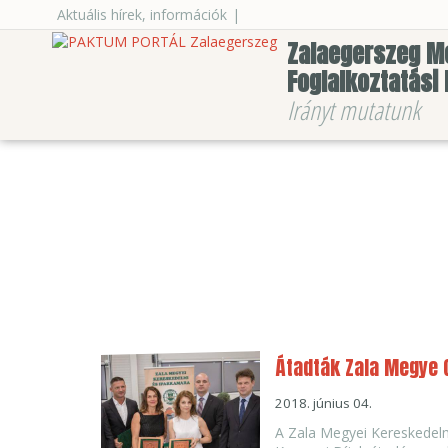
Aktuális hírek, információk
|
Zalaegerszeg M
Foglalkoztatási
Irányt mutatunk
Átadták Zala Megye 
2018. június 04.
A Zala Megyei Kereskedelm