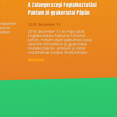
m
A Zalaegerszegi Foglalkoztatási
Paktum jó gyakorlatai Pápán
endezésre
2018. december 13.
Fóruma
2018. december 11-én Pápa Járás
zában.
Foglalkoztatási Paktuma Fórumot
tartott, melyen olyan paktumok hazai,
valamint nemzetközi jó gyakorlatai
mutatkoztak be, amelyek jó irányt
mutathatnak a pápai rendezvényen ...
bővebben