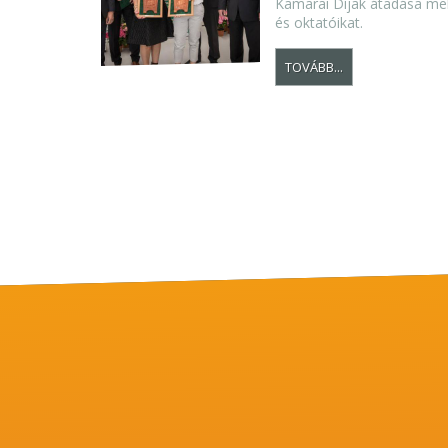
Kamarai Díjak átadása mell
és oktatóikat.
TOVÁBB...