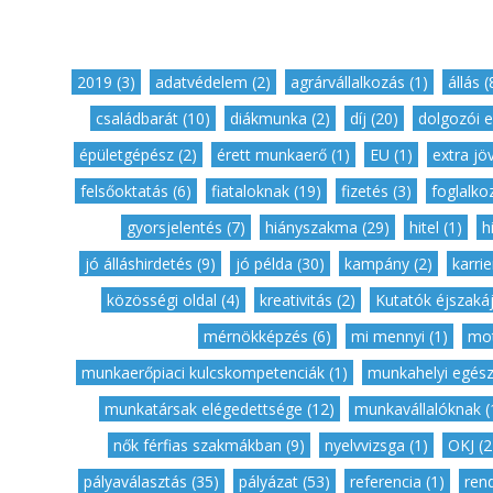
2019 (3)
,
adatvédelem (2)
,
agrárvállalkozás (1)
,
állás (
családbarát (10)
,
diákmunka (2)
,
díj (20)
,
dolgozói e
épületgépész (2)
,
érett munkaerő (1)
,
EU (1)
,
extra jö
felsőoktatás (6)
,
fiataloknak (19)
,
fizetés (3)
,
foglalkoz
gyorsjelentés (7)
,
hiányszakma (29)
,
hitel (1)
,
h
jó álláshirdetés (9)
,
jó példa (30)
,
kampány (2)
,
karrie
közösségi oldal (4)
,
kreativitás (2)
,
Kutatók éjszakáj
mérnökképzés (6)
,
mi mennyi (1)
,
mot
munkaerőpiaci kulcskompetenciák (1)
,
munkahelyi egész
munkatársak elégedettsége (12)
,
munkavállalóknak (
nők férfias szakmákban (9)
,
nyelvvizsga (1)
,
OKJ (2
pályaválasztás (35)
,
pályázat (53)
,
referencia (1)
,
ren