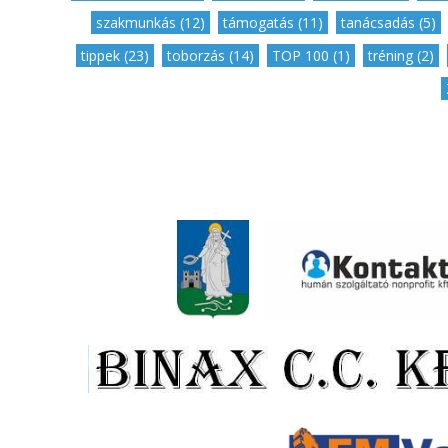
szakmunkás (12)
,
támogatás (11)
,
tanácsadás (5)
tippek (23)
,
toborzás (14)
,
TOP 100 (1)
,
tréning (2)
,