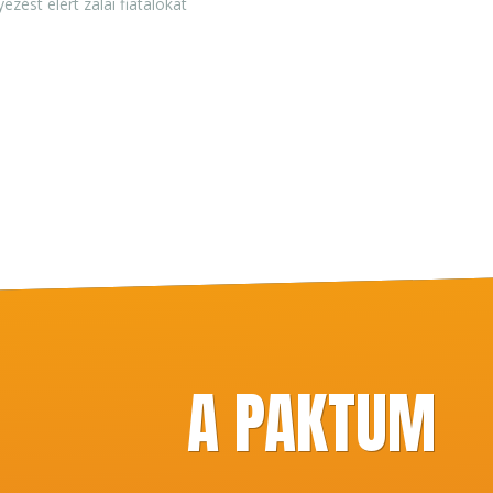
ést elért zalai fiatalokat
A PAKTUM