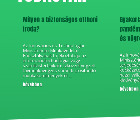
Milyen a biztonságos otthoni
Gyakorla
iroda?
pandémi
és végr
Az Innovációs és Technológiai
Minisztérium Munkavédelmi
Az Innová
Főosztályának tájékoztatója az
Minisztér
információtechnológiai vagy
terjedésé
számítástechnikai eszközzel végzett
kockázato
távmunkavégzés során biztosítandó
hazai váll
munkakörülményekről ...
kiadványá
bővebben
bővebben