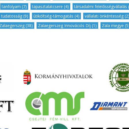
,
tanfolyam (7)
,
tapasztalatcsere (4)
,
társadalmi felelősségvállalás 
tudatosság (9)
,
útiköltség-támogatás (4)
,
vállalati önkéntesség (2
Zalaegerszeg (38)
,
Zalaegerszeg Innovációs Díj (1)
,
Zala megye (5