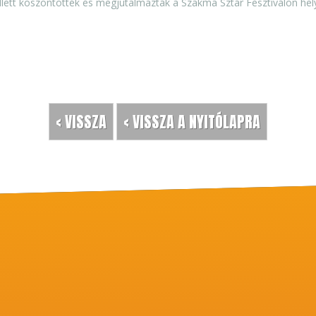
ett köszöntötték és megjutalmazták a Szakma Sztár Fesztiválon helyez
< VISSZA
< VISSZA A NYITÓLAPRA