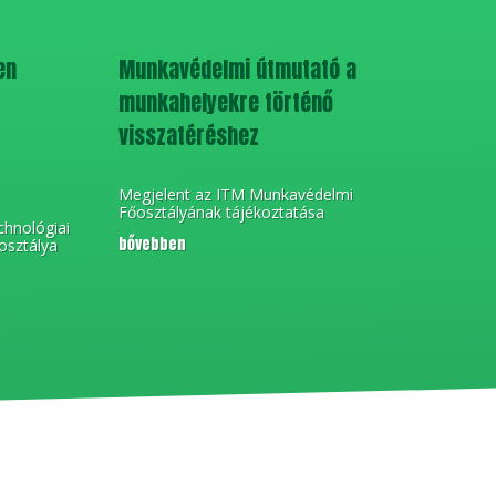
en
Munkavédelmi útmutató a
munkahelyekre történő
visszatéréshez
Megjelent az ITM Munkavédelmi
Főosztályának tájékoztatása
chnológiai
bővebben
osztálya