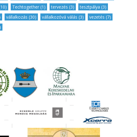
(10)
,
Techtogether (1)
,
tervezés (3)
,
tesztpálya (3)
,
)
,
vállalkozás (30)
,
vállalkozóvá válás (3)
,
vezetés (7)
,
)