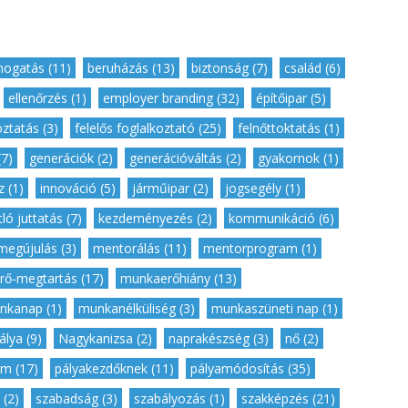
ogatás (11)
,
beruházás (13)
,
biztonság (7)
,
család (6)
,
,
ellenőrzés (1)
,
employer branding (32)
,
építőipar (5)
,
oztatás (3)
,
felelős foglalkoztató (25)
,
felnőttoktatás (1)
,
7)
,
generációk (2)
,
generációváltás (2)
,
gyakornok (1)
,
 (1)
,
innováció (5)
,
járműipar (2)
,
jogsegély (1)
,
ló juttatás (7)
,
kezdeményezés (2)
,
kommunikáció (6)
,
megújulás (3)
,
mentorálás (11)
,
mentorprogram (1)
,
ő-megtartás (17)
,
munkaerőhiány (13)
,
nkanap (1)
,
munkanélküliség (3)
,
munkaszüneti nap (1)
,
lya (9)
,
Nagykanizsa (2)
,
naprakészség (3)
,
nő (2)
,
m (17)
,
pályakezdőknek (11)
,
pályamódosítás (35)
,
 (2)
,
szabadság (3)
,
szabályozás (1)
,
szakképzés (21)
,