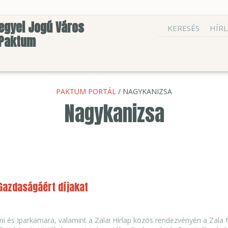
egyei Jogú Város
KERESÉS
HÍRL
 Paktum
PAKTUM PORTÁL
/ NAGYKANIZSA
Nagykanizsa
Gazdaságáért díjakat
i és Iparkamara, valamint a Zalai Hírlap közös rendezvényén a Zal