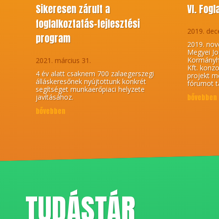
Sikeresen zárult a
VI. Fog
foglalkoztatás-fejlesztési
2019. dec
program
2019. nov
Megyei Jo
Kormányhi
2021. március 31.
Kft. konz
4 év alatt csaknem 700 zalaegerszegi
projekt me
álláskeresőnek nyújtottunk konkrét
fórumot t
segítséget munkaerőpiaci helyzete
javításához.
bővebben
bővebben
TUDÁSTÁR