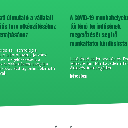
ti útmutató a vállalati
A COVID-19 munkahelyek
ás terv elkészítéséhez
történő terjedésének
ehajtásához
megelőzését segítő
munkáltatói kérdéslista
ciós és Technológiai
ium a koronavírus-járvány
Letölthető az Innovációs és Te
nek megelőzésében, a
Minisztérium Munkavédelmi Fő
k csökkentésében segíti a
által készített segédlet
alkozásokat új, online elérhető
val.
bővebben