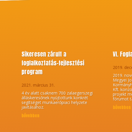
Sikeresen zárult a
VI. Fog
foglalkoztatás-fejlesztési
2019. dec
program
2019. nov
Megyei Jo
Kormányhi
2021. március 31.
Kft. konz
4 év alatt csaknem 700 zalaegerszegi
projekt me
álláskeresőnek nyújtottunk konkrét
fórumot t
segítséget munkaerőpiaci helyzete
javításához.
bővebben
bővebben