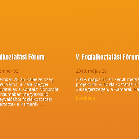
lalkoztatási Fórum
V. Foglalkoztatási Fóru
ember 02.
2019. május 20.
ember 28-án Zalaegerszeg
2019. május 15-én került megr
gú Város, a Zala Megyei
projektünk V. Foglalkoztatási 
vatal és a Kontakt Nonprofit
Zalaegerszegen, a Kamarák Há
orciumában megvalósuló
bővebben
gvalósítói foglalkoztatási
artottak a Kamarák ...