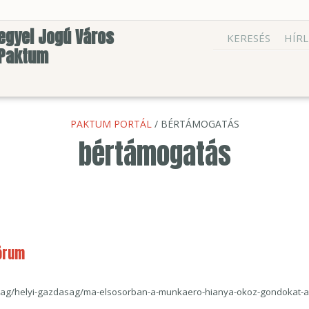
egyei Jogú Város
KERESÉS
HÍRL
 Paktum
PAKTUM PORTÁL
/ BÉRTÁMOGATÁS
bértámogatás
Fórum
sag/helyi-gazdasag/ma-elsosorban-a-munkaero-hianya-okoz-gondokat-a