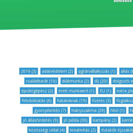
bővebben
2019 (3)
,
adatvédelem (2)
,
agrárvállalkozás (1)
,
állás (
családbarát (10)
,
diákmunka (2)
,
díj (20)
,
dolgozói e
épületgépész (2)
,
érett munkaerő (1)
,
EU (1)
,
extra jö
felsőoktatás (6)
,
fiataloknak (19)
,
fizetés (3)
,
foglalkoz
gyorsjelentés (7)
,
hiányszakma (29)
,
hitel (1)
,
h
jó álláshirdetés (9)
,
jó példa (30)
,
kampány (2)
,
karrie
közösségi oldal (4)
,
kreativitás (2)
,
Kutatók éjszakáj