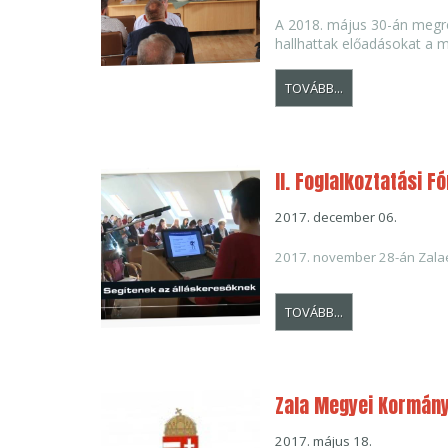
A 2018. május 30-án megr
hallhattak előadásokat a m
TOVÁBB...
II. Foglalkoztatási F
2017. december 06.
2017. november 28-án Zalae
TOVÁBB...
Zala Megyei Kormányh
2017. május 18.