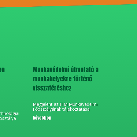
en
Munkavédelmi útmutató a
munkahelyekre történő
visszatéréshez
Megjelent az ITM Munkavédelmi
Főosztályának tájékoztatása
chnológiai
bővebben
osztálya