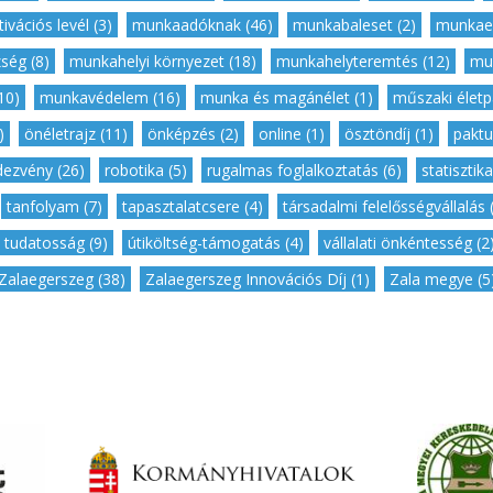
ivációs levél (3)
,
munkaadóknak (46)
,
munkabaleset (2)
,
munkaer
ség (8)
,
munkahelyi környezet (18)
,
munkahelyteremtés (12)
,
mu
10)
,
munkavédelem (16)
,
munka és magánélet (1)
,
műszaki életpá
)
,
önéletrajz (11)
,
önképzés (2)
,
online (1)
,
ösztöndíj (1)
,
paktu
dezvény (26)
,
robotika (5)
,
rugalmas foglalkoztatás (6)
,
statisztika
,
tanfolyam (7)
,
tapasztalatcsere (4)
,
társadalmi felelősségvállalás 
tudatosság (9)
,
útiköltség-támogatás (4)
,
vállalati önkéntesség (2
Zalaegerszeg (38)
,
Zalaegerszeg Innovációs Díj (1)
,
Zala megye (5