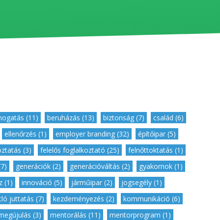
ogatás (11)
,
beruházás (13)
,
biztonság (7)
,
család (6)
,
,
ellenőrzés (1)
,
employer branding (32)
,
építőipar (5)
,
oztatás (3)
,
felelős foglalkoztató (25)
,
felnőttoktatás (1)
,
7)
,
generációk (2)
,
generációváltás (2)
,
gyakornok (1)
,
 (1)
,
innováció (5)
,
járműipar (2)
,
jogsegély (1)
,
ló juttatás (7)
,
kezdeményezés (2)
,
kommunikáció (6)
,
megújulás (3)
,
mentorálás (11)
,
mentorprogram (1)
,