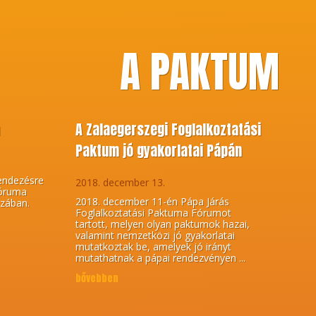
A PAKTUM
m
A Zalaegerszegi Foglalkoztatási
Paktum jó gyakorlatai Pápán
endezésre
2018. december 13.
Fóruma
2018. december 11-én Pápa Járás
zában.
Foglalkoztatási Paktuma Fórumot
tartott, melyen olyan paktumok hazai,
valamint nemzetközi jó gyakorlatai
mutatkoztak be, amelyek jó irányt
mutathatnak a pápai rendezvényen ...
bővebben