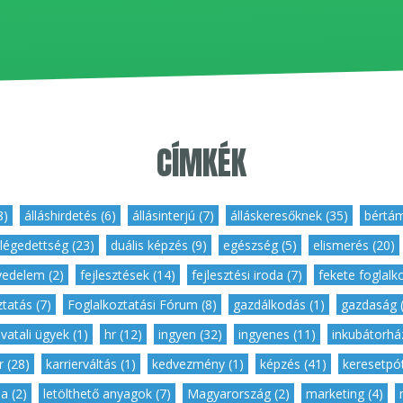
CÍMKÉK
8)
,
álláshirdetés (6)
,
állásinterjú (7)
,
álláskeresőknek (35)
,
bértám
légedettség (23)
,
duális képzés (9)
,
egészség (5)
,
elismerés (20)
vedelem (2)
,
fejlesztések (14)
,
fejlesztési iroda (7)
,
fekete foglalk
tatás (7)
,
Foglalkoztatási Fórum (8)
,
gazdálkodás (1)
,
gazdaság (
ivatali ügyek (1)
,
hr (12)
,
ingyen (32)
,
ingyenes (11)
,
inkubátorház
r (28)
,
karrierváltás (1)
,
kedvezmény (1)
,
képzés (41)
,
keresetpót
a (2)
,
letölthető anyagok (7)
,
Magyarország (2)
,
marketing (4)
,