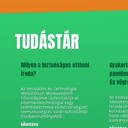
TUDÁSTÁR
Milyen a biztonságos otthoni
Gyakorla
iroda?
pandémi
és végr
Az Innovációs és Technológiai
Minisztérium Munkavédelmi
Az Innová
Főosztályának tájékoztatója az
Minisztér
információtechnológiai vagy
terjedésé
számítástechnikai eszközzel végzett
kockázato
távmunkavégzés során biztosítandó
hazai váll
munkakörülményekről ...
kiadványá
bővebben