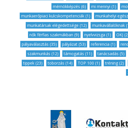
mérnökképzés (6)
,
mi mennyi (1)
,
mot
munkaerőpiaci kulcskompetenciák (1)
,
munkahelyi egész
munkatársak elégedettsége (12)
,
munkavállalóknak (
nők férfias szakmákban (9)
,
nyelvvizsga (1)
,
OKJ (2
pályaválasztás (35)
,
pályázat (53)
,
referencia (1)
,
ren
szakmunkás (12)
,
támogatás (11)
,
tanácsadás (5)
tippek (23)
,
toborzás (14)
,
TOP 100 (1)
,
tréning (2)
,