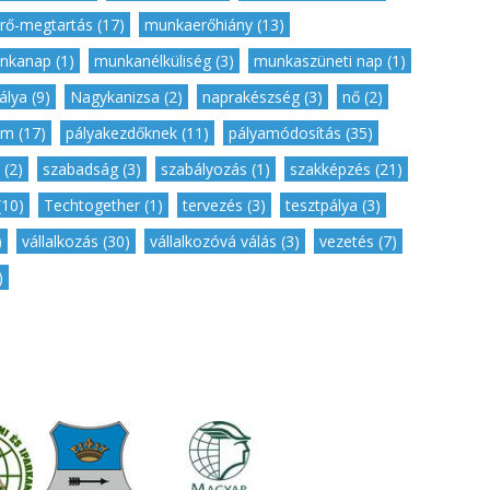
ő-megtartás (17)
,
munkaerőhiány (13)
,
nkanap (1)
,
munkanélküliség (3)
,
munkaszüneti nap (1)
,
lya (9)
,
Nagykanizsa (2)
,
naprakészség (3)
,
nő (2)
,
m (17)
,
pályakezdőknek (11)
,
pályamódosítás (35)
,
 (2)
,
szabadság (3)
,
szabályozás (1)
,
szakképzés (21)
,
(10)
,
Techtogether (1)
,
tervezés (3)
,
tesztpálya (3)
,
)
,
vállalkozás (30)
,
vállalkozóvá válás (3)
,
vezetés (7)
,
)