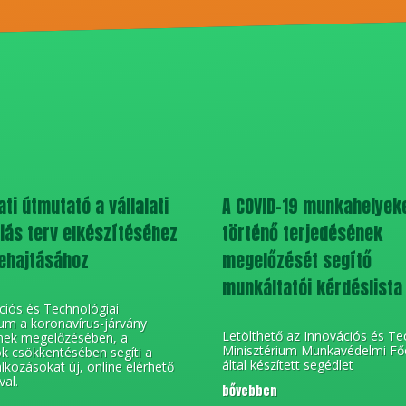
ti útmutató a vállalati
A COVID-19 munkahelyek
ás terv elkészítéséhez
történő terjedésének
ehajtásához
megelőzését segítő
munkáltatói kérdéslista
ciós és Technológiai
ium a koronavírus-járvány
Letölthető az Innovációs és Te
nek megelőzésében, a
Minisztérium Munkavédelmi Fő
k csökkentésében segíti a
által készített segédlet
alkozásokat új, online elérhető
val.
bővebben