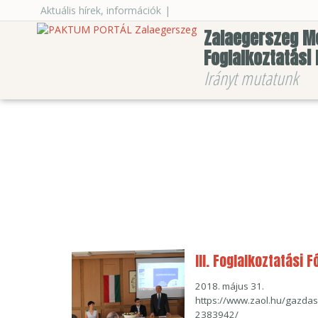
Aktuális hírek, információk
|
Zalaegerszeg M
Foglalkoztatási
Irányt mutatunk
III. Foglalkoztatási 
2018. május 31.
https://www.zaol.hu/gazda
2383942/