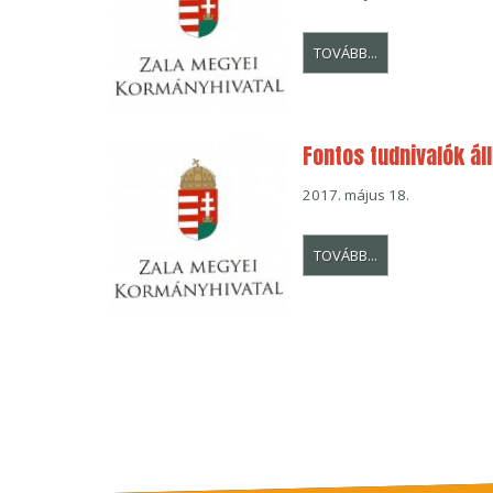
TOVÁBB...
Fontos tudnivalók ál
2017. május 18.
TOVÁBB...