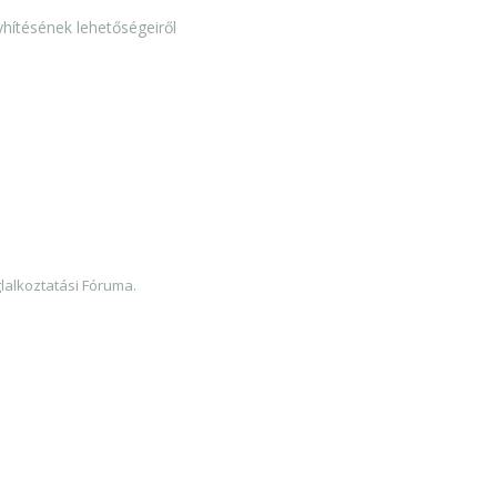
ítésének lehetőségeiről
.
alkoztatási Fóruma.