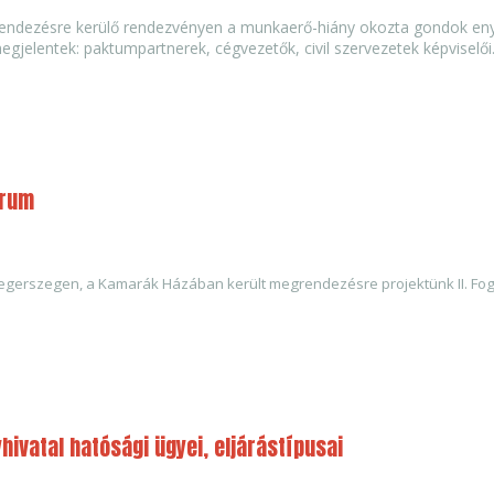
endezésre kerülő rendezvényen a munkaerő-hiány okozta gondok enyh
egjelentek: paktumpartnerek, cégvezetők, civil szervezetek képviselői
órum
gerszegen, a Kamarák Házában került megrendezésre projektünk II. Fogl
ivatal hatósági ügyei, eljárástípusai