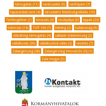
támogatás (11)
,
tanácsadás (5)
,
tanfolyam (7)
,
tapasztalatcsere (4)
,
társadalmi felelősségvállalás (10)
,
Techtogether (1)
,
tervezés (3)
,
tesztpálya (3)
,
tippek (23)
,
toborzás (14)
,
TOP 100 (1)
,
tréning (2)
,
tudatosság (9)
,
útiköltség-támogatás (4)
,
vállalati önkéntesség (2)
,
vállalkozás (30)
,
vállalkozóvá válás (3)
,
vezetés (7)
,
Zalaegerszeg (38)
,
Zalaegerszeg Innovációs Díj (1)
,
Zala megye (5)