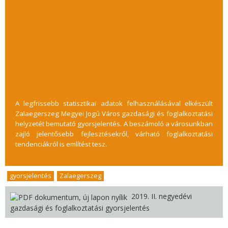
A legfrissebb statisztikai adatok felhasználásával elkészült
Zalaegerszeg Megyei Jogú Város gazdasági és foglalkoztatási
helyzetét bemutató gyorsjelentés. A beszámoló a városunkban
zajló jelentősebb fejlesztésekről, várható foglalkoztatási
tendenciákról is említést tesz.
gyorsjelentés
,
Zalaegerszeg
2019. II. negyedévi
gazdasági és foglalkoztatási gyorsjelentés