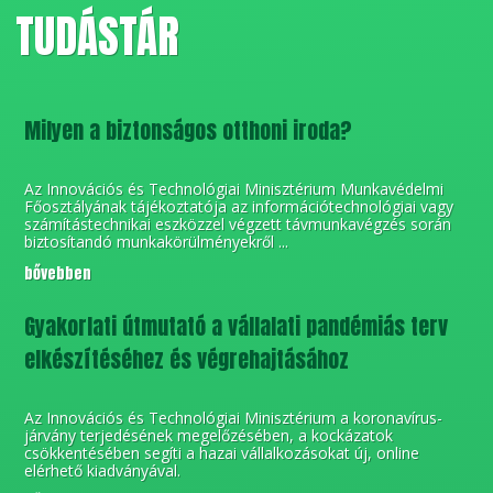
TUDÁSTÁR
Milyen a biztonságos otthoni iroda?
Az Innovációs és Technológiai Minisztérium Munkavédelmi
Főosztályának tájékoztatója az információtechnológiai vagy
számítástechnikai eszközzel végzett távmunkavégzés során
biztosítandó munkakörülményekről ...
bővebben
Gyakorlati útmutató a vállalati pandémiás terv
elkészítéséhez és végrehajtásához
Az Innovációs és Technológiai Minisztérium a koronavírus-
járvány terjedésének megelőzésében, a kockázatok
csökkentésében segíti a hazai vállalkozásokat új, online
elérhető kiadványával.