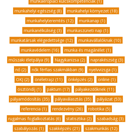
munkaerőpiaci kulcskompetenciák (1)
,
munkahelyi egészség (8)
,
munkahelyi környezet (18)
,
munkahelyteremtés (12)
,
munkanap (1)
,
munkanélküliség (3)
,
munkaszüneti nap (1)
,
munkatársak elégedettsége (12)
,
munkavállalóknak (10)
,
munkavédelem (16)
,
munka és magánélet (1)
,
műszaki életpálya (9)
,
Nagykanizsa (2)
,
naprakészség (3)
,
nő (2)
,
nők férfias szakmákban (9)
,
nyelvvizsga (1)
,
OKJ (2)
,
önéletrajz (11)
,
önképzés (2)
,
online (1)
,
ösztöndíj (1)
,
paktum (17)
,
pályakezdőknek (11)
,
pályamódosítás (35)
,
pályaválasztás (35)
,
pályázat (53)
,
referencia (1)
,
rendezvény (26)
,
robotika (5)
,
rugalmas foglalkoztatás (6)
,
statisztika (2)
,
szabadság (3)
,
szabályozás (1)
,
szakképzés (21)
,
szakmunkás (12)
,