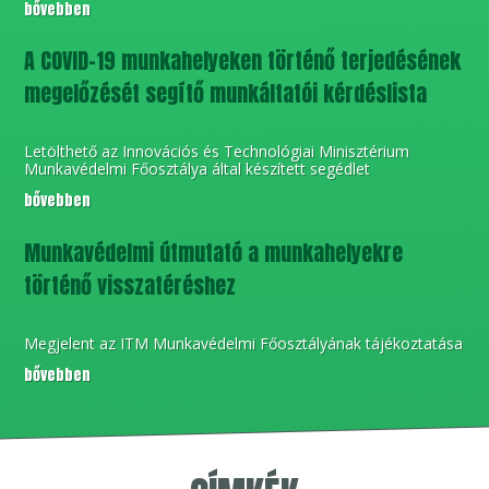
bővebben
A COVID-19 munkahelyeken történő terjedésének
megelőzését segítő munkáltatói kérdéslista
Letölthető az Innovációs és Technológiai Minisztérium
Munkavédelmi Főosztálya által készített segédlet
bővebben
Munkavédelmi útmutató a munkahelyekre
történő visszatéréshez
Megjelent az ITM Munkavédelmi Főosztályának tájékoztatása
bővebben