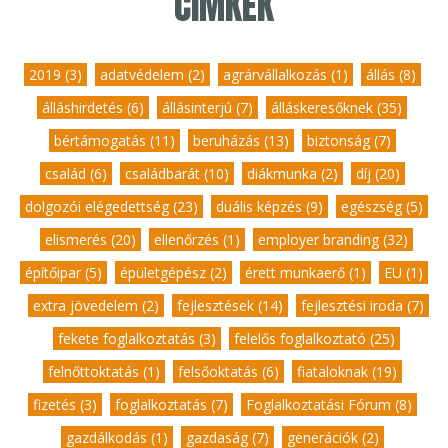
CÍMKÉK
2019 (3)
,
adatvédelem (2)
,
agrárvállalkozás (1)
,
állás (8)
,
álláshirdetés (6)
,
állásinterjú (7)
,
álláskeresőknek (35)
,
bértámogatás (11)
,
beruházás (13)
,
biztonság (7)
,
család (6)
,
családbarát (10)
,
diákmunka (2)
,
díj (20)
,
dolgozói elégedettség (23)
,
duális képzés (9)
,
egészség (5)
,
elismerés (20)
,
ellenőrzés (1)
,
employer branding (32)
,
építőipar (5)
,
épületgépész (2)
,
érett munkaerő (1)
,
EU (1)
,
extra jövedelem (2)
,
fejlesztések (14)
,
fejlesztési iroda (7)
,
fekete foglalkoztatás (3)
,
felelős foglalkoztató (25)
,
felnőttoktatás (1)
,
felsőoktatás (6)
,
fiataloknak (19)
,
fizetés (3)
,
foglalkoztatás (7)
,
Foglalkoztatási Fórum (8)
,
gazdálkodás (1)
,
gazdaság (7)
,
generációk (2)
,