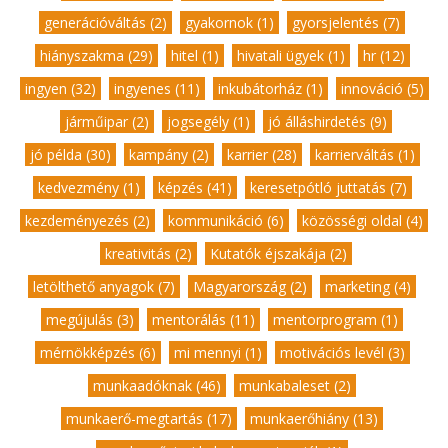
generációváltás (2)
,
gyakornok (1)
,
gyorsjelentés (7)
,
hiányszakma (29)
,
hitel (1)
,
hivatali ügyek (1)
,
hr (12)
,
ingyen (32)
,
ingyenes (11)
,
inkubátorház (1)
,
innováció (5)
,
járműipar (2)
,
jogsegély (1)
,
jó álláshirdetés (9)
,
jó példa (30)
,
kampány (2)
,
karrier (28)
,
karrierváltás (1)
,
kedvezmény (1)
,
képzés (41)
,
keresetpótló juttatás (7)
,
kezdeményezés (2)
,
kommunikáció (6)
,
közösségi oldal (4)
,
kreativitás (2)
,
Kutatók éjszakája (2)
,
letölthető anyagok (7)
,
Magyarország (2)
,
marketing (4)
,
megújulás (3)
,
mentorálás (11)
,
mentorprogram (1)
,
mérnökképzés (6)
,
mi mennyi (1)
,
motivációs levél (3)
,
munkaadóknak (46)
,
munkabaleset (2)
,
munkaerő-megtartás (17)
,
munkaerőhiány (13)
,