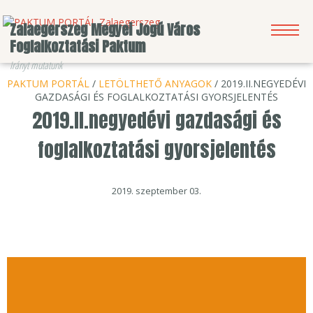
Zalaegerszeg Megyei Jogú Város
Foglalkoztatási Paktum
Irányt mutatunk
PAKTUM PORTÁL
/
LETÖLTHETŐ ANYAGOK
/ 2019.II.NEGYEDÉVI
KERESÉS
HÍRLEVÉL
BEJELENTKEZÉS
GAZDASÁGI ÉS FOGLALKOZTATÁSI GYORSJELENTÉS
2019.II.negyedévi gazdasági és
foglalkoztatási gyorsjelentés
2019. szeptember 03.