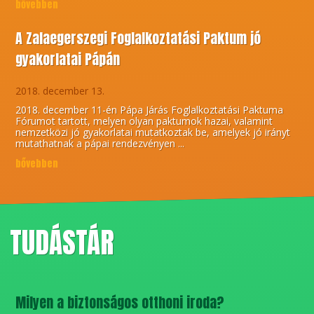
bővebben
A Zalaegerszegi Foglalkoztatási Paktum jó
gyakorlatai Pápán
2018. december 13.
2018. december 11-én Pápa Járás Foglalkoztatási Paktuma
Fórumot tartott, melyen olyan paktumok hazai, valamint
nemzetközi jó gyakorlatai mutatkoztak be, amelyek jó irányt
mutathatnak a pápai rendezvényen ...
bővebben
TUDÁSTÁR
Milyen a biztonságos otthoni iroda?