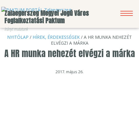
Zalaegerszeg Megyei Jogú Város
Foglalkoztatási Paktum
Irányt mutatunk
NYITÓLAP
/
HÍREK, ÉRDEKESSÉGEK
/ A HR MUNKA NEHEZÉT
KERESÉS
HÍRLEVÉL
BEJELENTKEZÉS
ELVÉGZI A MÁRKA
A HR munka nehezét elvégzi a márka
2017. május 26.