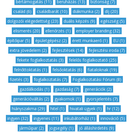
bértámogatás (11)
,
beruházás (13)
,
biztonság (7)
,
család (6)
,
családbarát (10)
,
diákmunka (2)
,
díj (20)
,
dolgozói elégedettség (23)
,
duális képzés (9)
,
egészség (5)
,
elismerés (20)
,
ellenőrzés (1)
,
employer branding (32)
,
építőipar (5)
,
épületgépész (2)
,
érett munkaerő (1)
,
EU (1)
,
extra jövedelem (2)
,
fejlesztések (14)
,
fejlesztési iroda (7)
,
fekete foglalkoztatás (3)
,
felelős foglalkoztató (25)
,
felnőttoktatás (1)
,
felsőoktatás (6)
,
fiataloknak (19)
,
fizetés (3)
,
foglalkoztatás (7)
,
Foglalkoztatási Fórum (8)
,
gazdálkodás (1)
,
gazdaság (7)
,
generációk (2)
,
generációváltás (2)
,
gyakornok (1)
,
gyorsjelentés (7)
,
hiányszakma (29)
,
hitel (1)
,
hivatali ügyek (1)
,
hr (12)
,
ingyen (32)
,
ingyenes (11)
,
inkubátorház (1)
,
innováció (5)
,
járműipar (2)
,
jogsegély (1)
,
jó álláshirdetés (9)
,