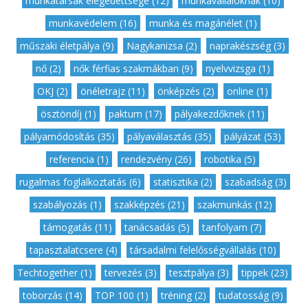
munkatársak elégedettsége (12)
,
munkavállalóknak (10)
,
munkavédelem (16)
,
munka és magánélet (1)
,
műszaki életpálya (9)
,
Nagykanizsa (2)
,
naprakészség (3)
,
nő (2)
,
nők férfias szakmákban (9)
,
nyelvvizsga (1)
,
OKJ (2)
,
önéletrajz (11)
,
önképzés (2)
,
online (1)
,
ösztöndíj (1)
,
paktum (17)
,
pályakezdőknek (11)
,
pályamódosítás (35)
,
pályaválasztás (35)
,
pályázat (53)
,
referencia (1)
,
rendezvény (26)
,
robotika (5)
,
rugalmas foglalkoztatás (6)
,
statisztika (2)
,
szabadság (3)
,
szabályozás (1)
,
szakképzés (21)
,
szakmunkás (12)
,
támogatás (11)
,
tanácsadás (5)
,
tanfolyam (7)
,
tapasztalatcsere (4)
,
társadalmi felelősségvállalás (10)
,
Techtogether (1)
,
tervezés (3)
,
tesztpálya (3)
,
tippek (23)
,
toborzás (14)
,
TOP 100 (1)
,
tréning (2)
,
tudatosság (9)
,