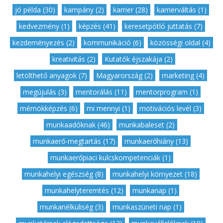
jó példa (30)
,
kampány (2)
,
karrier (28)
,
karrierváltás (1)
,
kedvezmény (1)
,
képzés (41)
,
keresetpótló juttatás (7)
,
kezdeményezés (2)
,
kommunikáció (6)
,
közösségi oldal (4)
,
kreativitás (2)
,
Kutatók éjszakája (2)
,
letölthető anyagok (7)
,
Magyarország (2)
,
marketing (4)
,
megújulás (3)
,
mentorálás (11)
,
mentorprogram (1)
,
mérnökképzés (6)
,
mi mennyi (1)
,
motivációs levél (3)
,
munkaadóknak (46)
,
munkabaleset (2)
,
munkaerő-megtartás (17)
,
munkaerőhiány (13)
,
munkaerőpiaci kulcskompetenciák (1)
,
munkahelyi egészség (8)
,
munkahelyi környezet (18)
,
munkahelyteremtés (12)
,
munkanap (1)
,
munkanélküliség (3)
,
munkaszüneti nap (1)
,