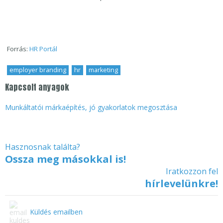
Forrás:
HR Portál
employer branding
,
hr
,
marketing
Kapcsolt anyagok
Munkáltatói márkaépítés, jó gyakorlatok megosztása
Hasznosnak találta?
Ossza meg másokkal is!
Iratkozzon fel
hírlevelünkre!
Küldés emailben