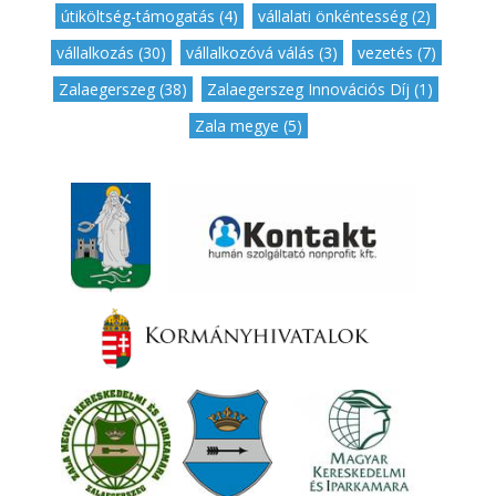
útiköltség-támogatás (4)
,
vállalati önkéntesség (2)
,
vállalkozás (30)
,
vállalkozóvá válás (3)
,
vezetés (7)
,
Zalaegerszeg (38)
,
Zalaegerszeg Innovációs Díj (1)
,
Zala megye (5)