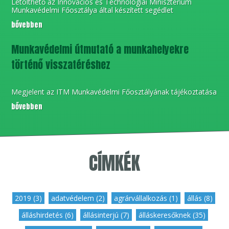
Letölthető az Innovációs és Technológiai Minisztérium
Munkavédelmi Főosztálya által készített segédlet
bővebben
Munkavédelmi útmutató a munkahelyekre
történő visszatéréshez
Megjelent az ITM Munkavédelmi Főosztályának tájékoztatása
bővebben
CÍMKÉK
2019 (3)
,
adatvédelem (2)
,
agrárvállalkozás (1)
,
állás (8)
,
álláshirdetés (6)
,
állásinterjú (7)
,
álláskeresőknek (35)
,