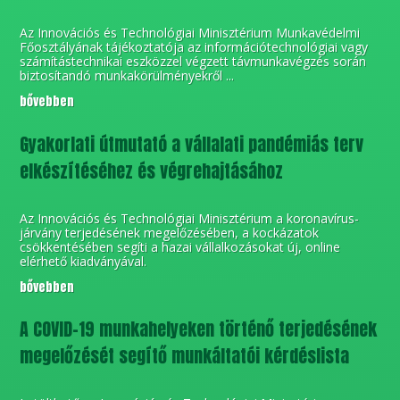
Az Innovációs és Technológiai Minisztérium Munkavédelmi
Főosztályának tájékoztatója az információtechnológiai vagy
számítástechnikai eszközzel végzett távmunkavégzés során
biztosítandó munkakörülményekről ...
bővebben
Gyakorlati útmutató a vállalati pandémiás terv
elkészítéséhez és végrehajtásához
Az Innovációs és Technológiai Minisztérium a koronavírus-
járvány terjedésének megelőzésében, a kockázatok
csökkentésében segíti a hazai vállalkozásokat új, online
elérhető kiadványával.
bővebben
A COVID-19 munkahelyeken történő terjedésének
megelőzését segítő munkáltatói kérdéslista