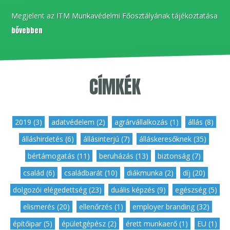
Megjelent az ITM Munkavédelmi Főosztályának tájékoztatása
bővebben
CÍMKÉK
2019 (3)
,
adatvédelem (2)
,
agrárvállalkozás (1)
,
állás (8)
,
álláshirdetés (6)
,
állásinterjú (7)
,
álláskeresőknek (35)
,
bértámogatás (11)
,
beruházás (13)
,
biztonság (7)
,
család (6)
,
családbarát (10)
,
diákmunka (2)
,
díj (20)
,
dolgozói elégedettség (23)
,
duális képzés (9)
,
egészség (5)
,
elismerés (20)
,
ellenőrzés (1)
,
employer branding (32)
,
építőipar (5)
,
épületgépész (2)
,
érett munkaerő (1)
,
EU (1)