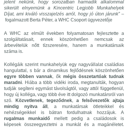
jelent nekünk, hogy sorozatban harmadik alkalommal
sikerült elnyernünk a Kincentric Legjobb Munkahelyek
Díjat, ami kiváló visszajelzés arról, hogy jó úton járunk” –
fogalmazott Berta Péter, a WHC Csoport ügyvezetője
A WHC az elmúlt években folyamatosan fejlesztette a
szolgáltatásait, ennek köszönhetően nemcsak az
árbevételük nőtt tízszeresére, hanem a munkatársaik
száma is.
Kollégáik szerint munkahelyük egy nagyvállalat családias
hangulattal, s bár a dinamikus fejlődésnek köszönhetően
egyre többen vannak
, ők
mégis összetartóak tudnak
maradni
. Hiába a több vidéki iroda, megtanulták, hogyan
tudják segíteni egymást távolságtól, vagy attól függetlenül,
hogy új kolléga, vagy több éve itt dolgozó munkatársról van
szó.
Közvetlenek, tegeződnek
,
a felsővezetők ajtaja
mindig nyitva áll
, a munkatársak ötleteikkel és
nehézségeikkel is bátran fordulhatnak hozzájuk. A
rugalmas munkaidő
mellett pedig a családosok is
képesek összeegyeztetni a munkát és a magánéletet.