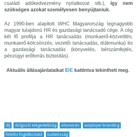
családi adókedvezmény nyilatkozat stb.),
így nem
szükséges azokat személyesen benyújtaniuk
.
Az 1990-ben alapított WHC Magyarország legnagyobb
magyar tulajdonú HR és gazdasági tanácsadó cége. A cég
két fő profilja a HR tanácsadás (munkaerő-közvetítés,
munkaerő-kölcsönzés, vezetői tanácsadás, diákmunka) és
a gazdasági tanácsadás (könyvelés, bérszámfejtés,
pénzügyi erőforrás biztosítás).
Aktuális állásajánlataikat
IDE
kattintva tekintheti meg.
díj
,
dolgozói elégedettség
,
elismerés
,
employer branding
,
felelős foglalkoztató
,
tudatosság