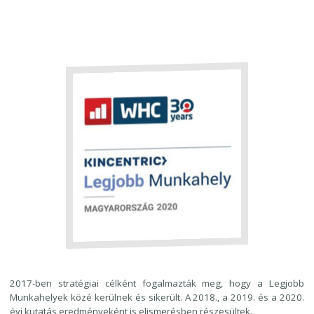
2017-ben stratégiai célként fogalmazták meg, hogy a Legjobb
Munkahelyek közé kerülnek és sikerült. A 2018., a 2019. és a 2020.
évi kutatás eredményeként is elismerésben részesültek.