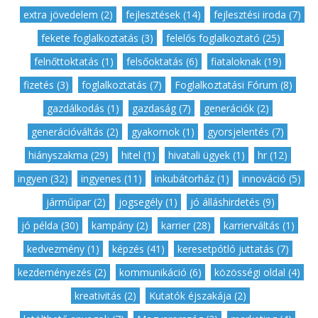
,
extra jövedelem (2)
,
fejlesztések (14)
,
fejlesztési iroda (7)
,
fekete foglalkoztatás (3)
,
felelős foglalkoztató (25)
,
felnőttoktatás (1)
,
felsőoktatás (6)
,
fiataloknak (19)
,
fizetés (3)
,
foglalkoztatás (7)
,
Foglalkoztatási Fórum (8)
,
gazdálkodás (1)
,
gazdaság (7)
,
generációk (2)
,
generációváltás (2)
,
gyakornok (1)
,
gyorsjelentés (7)
,
hiányszakma (29)
,
hitel (1)
,
hivatali ügyek (1)
,
hr (12)
,
ingyen (32)
,
ingyenes (11)
,
inkubátorház (1)
,
innováció (5)
,
járműipar (2)
,
jogsegély (1)
,
jó álláshirdetés (9)
,
jó példa (30)
,
kampány (2)
,
karrier (28)
,
karrierváltás (1)
,
kedvezmény (1)
,
képzés (41)
,
keresetpótló juttatás (7)
,
kezdeményezés (2)
,
kommunikáció (6)
,
közösségi oldal (4)
,
kreativitás (2)
,
Kutatók éjszakája (2)
,