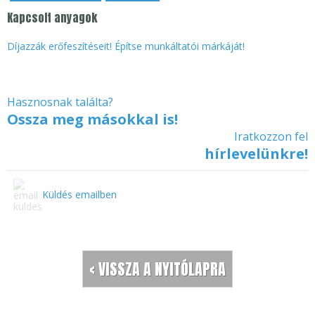
Kapcsolt anyagok
Díjazzák erőfeszítéseit! Építse munkáltatói márkáját!
Hasznosnak találta?
Ossza meg másokkal is!
Iratkozzon fel
hírlevelünkre!
Küldés emailben
< VISSZA A NYITÓLAPRA