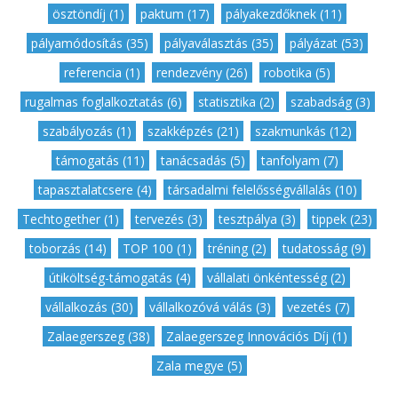
ösztöndíj (1)
,
paktum (17)
,
pályakezdőknek (11)
,
pályamódosítás (35)
,
pályaválasztás (35)
,
pályázat (53)
,
referencia (1)
,
rendezvény (26)
,
robotika (5)
,
rugalmas foglalkoztatás (6)
,
statisztika (2)
,
szabadság (3)
,
szabályozás (1)
,
szakképzés (21)
,
szakmunkás (12)
,
támogatás (11)
,
tanácsadás (5)
,
tanfolyam (7)
,
tapasztalatcsere (4)
,
társadalmi felelősségvállalás (10)
,
Techtogether (1)
,
tervezés (3)
,
tesztpálya (3)
,
tippek (23)
,
toborzás (14)
,
TOP 100 (1)
,
tréning (2)
,
tudatosság (9)
,
útiköltség-támogatás (4)
,
vállalati önkéntesség (2)
,
vállalkozás (30)
,
vállalkozóvá válás (3)
,
vezetés (7)
,
Zalaegerszeg (38)
,
Zalaegerszeg Innovációs Díj (1)
,
Zala megye (5)