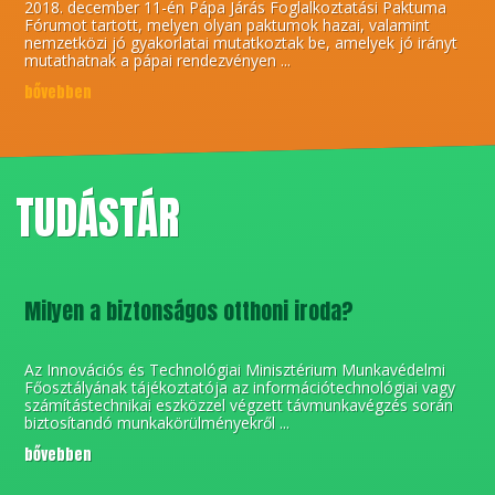
2018. december 11-én Pápa Járás Foglalkoztatási Paktuma
Fórumot tartott, melyen olyan paktumok hazai, valamint
nemzetközi jó gyakorlatai mutatkoztak be, amelyek jó irányt
mutathatnak a pápai rendezvényen ...
bővebben
TUDÁSTÁR
Milyen a biztonságos otthoni iroda?
Az Innovációs és Technológiai Minisztérium Munkavédelmi
Főosztályának tájékoztatója az információtechnológiai vagy
számítástechnikai eszközzel végzett távmunkavégzés során
biztosítandó munkakörülményekről ...
bővebben