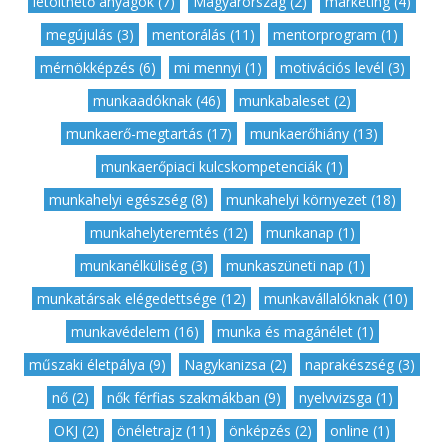
letölthető anyagok (7)
,
Magyarország (2)
,
marketing (4)
,
megújulás (3)
,
mentorálás (11)
,
mentorprogram (1)
,
mérnökképzés (6)
,
mi mennyi (1)
,
motivációs levél (3)
,
munkaadóknak (46)
,
munkabaleset (2)
,
munkaerő-megtartás (17)
,
munkaerőhiány (13)
,
munkaerőpiaci kulcskompetenciák (1)
,
munkahelyi egészség (8)
,
munkahelyi környezet (18)
,
munkahelyteremtés (12)
,
munkanap (1)
,
munkanélküliség (3)
,
munkaszüneti nap (1)
,
munkatársak elégedettsége (12)
,
munkavállalóknak (10)
,
munkavédelem (16)
,
munka és magánélet (1)
,
műszaki életpálya (9)
,
Nagykanizsa (2)
,
naprakészség (3)
,
nő (2)
,
nők férfias szakmákban (9)
,
nyelvvizsga (1)
,
OKJ (2)
,
önéletrajz (11)
,
önképzés (2)
,
online (1)
,