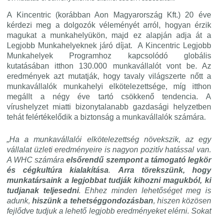
A Kincentric (korábban Aon Magyarország Kft.) 20 éve
kérdezi meg a dolgozók véleményét arról, hogyan érzik
magukat a munkahelyükön, majd ez alapján adja át a
Legjobb Munkahelyeknek járó díjat.
A Kincentric Legjobb
Munkahelyek Programhoz kapcsolódó globális
kutatásában itthon 130.000 munkavállalót vont be. Az
eredmények azt mutatják, hogy tavaly világszerte nőtt a
munkavállalók munkahelyi elkötelezettsége, míg itthon
megállt a négy éve tartó csökkenő tendencia. A
vírushelyzet miatti bizonytalanabb gazdasági helyzetben
tehát felértékelődik a biztonság a munkavállalók számára.
„Ha a munkavállalói elkötelezettség növekszik, az egy
vállalat üzleti eredményeire is nagyon pozitív hatással van.
A WHC számára
elsőrendű szempont a támogató legkör
és cégkultúra kialakítása
.
Arra törekszünk, hogy
munkatársaink a legjobbat tudják kihozni magukból, ki
tudjanak teljesedni
. Ehhez minden lehetőséget meg is
adunk,
hiszünk a tehetséggondozásban
, hiszen közösen
fejlődve tudjuk a lehető legjobb eredményeket elérni. Sokat