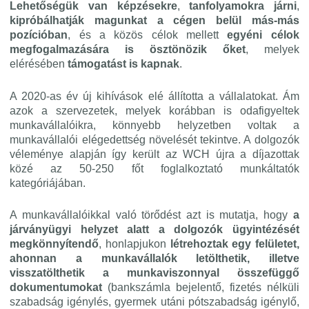
Lehetőségük van képzésekre
,
tanfolyamokra járni
,
kipróbálhatják magunkat a cégen belül más-más
pozícióban
, és a közös célok mellett
egyéni célok
megfogalmazására is ösztönözik őket
, melyek
elérésében
támogatást is kapnak
.
A 2020-as év új kihívások elé állította a vállalatokat. Ám
azok a szervezetek, melyek korábban is odafigyeltek
munkavállalóikra, könnyebb helyzetben voltak a
munkavállalói elégedettség növelését tekintve. A dolgozók
véleménye alapján így került az WCH újra a díjazottak
közé az 50-250 főt foglalkoztató munkáltatók
kategóriájában.
A munkavállalóikkal való törődést azt is mutatja, hogy
a
járványügyi helyzet alatt a dolgozók ügyintézését
megkönnyítendő
, honlapjukon
létrehoztak egy felületet,
ahonnan a munkavállalók letölthetik, illetve
visszatölthetik a munkaviszonnyal összefüggő
dokumentumokat
(bankszámla bejelentő, fizetés nélküli
szabadság igénylés, gyermek utáni pótszabadság igénylő,