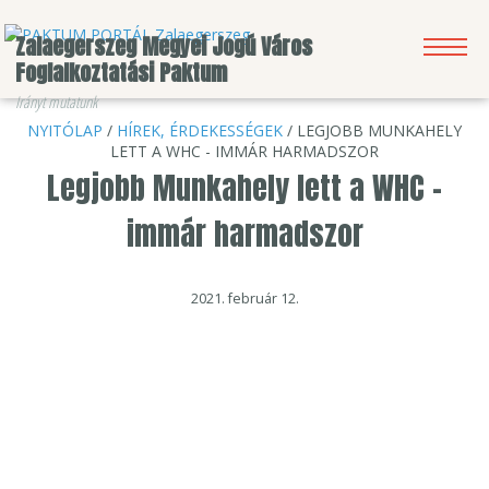
Zalaegerszeg Megyei Jogú Város
Foglalkoztatási Paktum
Irányt mutatunk
NYITÓLAP
/
HÍREK, ÉRDEKESSÉGEK
/ LEGJOBB MUNKAHELY
KERESÉS
HÍRLEVÉL
BEJELENTKEZÉS
LETT A WHC - IMMÁR HARMADSZOR
Legjobb Munkahely lett a WHC -
immár harmadszor
2021. február 12.